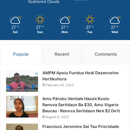
Scattered Clouds
27
27
27
27
27
℃
℃
℃
℃
℃
Sat
Sun
Mon
Tue
Wed
Popular
Recent
Comments
AMPM Apoiu Fundus Hodi Dezenvolve
Hortikultura
February 28, 2023
Amu Pároku Venilale Hasa’e Kustu
Renova Sertidaun Ba $30, Amu Vigario
Baucau : Renova Sertidaun Ne’e $2 De’it
August 8, 2022
Francisco Jeronimo Sei Tau Prioridade