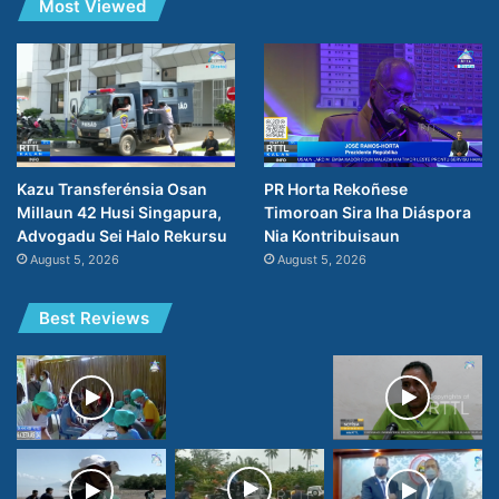
Most Viewed
PR Horta Rekoñese
Kazu Transferénsia Osan
Timoroan Sira Iha Diáspora
Millaun 42 Husi Singapura,
Nia Kontribuisaun
Advogadu Sei Halo Rekursu
August 5, 2026
August 5, 2026
Best Reviews