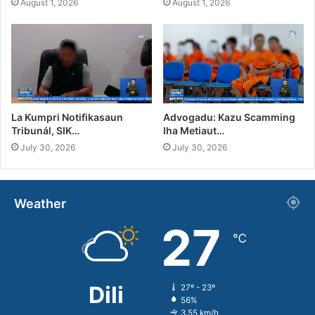
August 1, 2026
August 1, 2026
La Kumpri Notifikasaun
Advogadu: Kazu Scamming
Tribunál, SIK…
Iha Metiaut…
July 30, 2026
July 30, 2026
Weather
27
℃
Dili
27º - 23º
56%
3.55 km/h