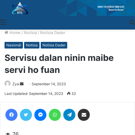
Menu
Home
/
Notísia
/
Notísia Dader
Nasionál
Notísia
Notísia Dader
Servisu dalan ninin maibe
servi ho fuan
Zya
Send
September 14, 2023
an
Last Updated: September 14, 2023
32
email
Facebook
Twitter
Messenger
WhatsApp
Telegram
Share via Email
76