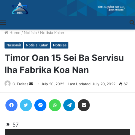
Menu
Home
/
Notísia
/
Notísia Kalan
Nasionál
Notísia Kalan
Notisias
Timor Oan 15 Sei Ba Servisu
Iha Fabrika Koa Nan
C. Freitas
Send
July 20, 2022
Last Updated: July 20, 2022
67
an
email
Facebook
Twitter
Messenger
WhatsApp
Telegram
Share via Email
57