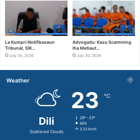
La Kumpri Notifikasaun
Advogadu: Kazu Scamming
Tribunál, SIK…
Iha Metiaut…
July 30, 2026
July 30, 2026
Weather
23
℃
Dili
28º - 23º
69%
3.23 km/h
Scattered Clouds