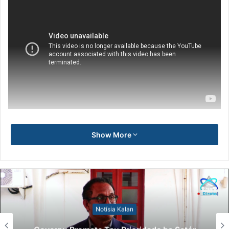
Show More
Notísia Kalan
Lei Siberseguransa Ajuda Autoridade