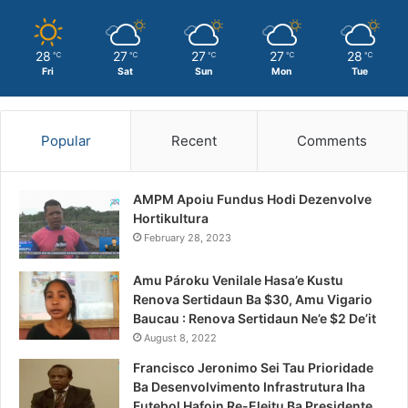
28
27
27
27
28
℃
℃
℃
℃
℃
Fri
Sat
Sun
Mon
Tue
Popular
Recent
Comments
AMPM Apoiu Fundus Hodi Dezenvolve
Hortikultura
February 28, 2023
Amu Pároku Venilale Hasa’e Kustu
Renova Sertidaun Ba $30, Amu Vigario
Baucau : Renova Sertidaun Ne’e $2 De’it
August 8, 2022
Francisco Jeronimo Sei Tau Prioridade
Ba Desenvolvimento Infrastrutura Iha
Futebol Hafoin Re-Eleitu Ba Presidente