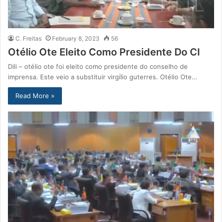
C. Freitas
February 8, 2023
56
Otélio Ote Eleito Como Presidente Do CI
Dili – otélio ote foi eleito como presidente do conselho de
imprensa. Este veio a substituir virgílio guterres. Otélio Ote…
Read More »