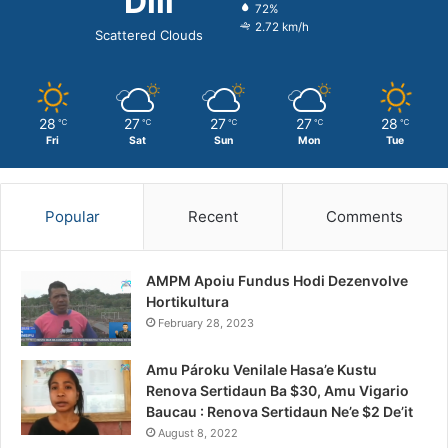
Dili
72%
2.72 km/h
Scattered Clouds
28
27
27
27
28
℃
℃
℃
℃
℃
Fri
Sat
Sun
Mon
Tue
Popular
Recent
Comments
AMPM Apoiu Fundus Hodi Dezenvolve
Hortikultura
February 28, 2023
Amu Pároku Venilale Hasa’e Kustu
Renova Sertidaun Ba $30, Amu Vigario
Baucau : Renova Sertidaun Ne’e $2 De’it
August 8, 2022