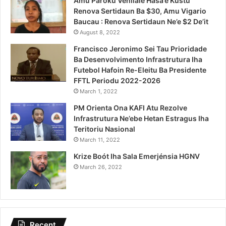
Amu Pároku Venilale Hasa’e Kustu
Renova Sertidaun Ba $30, Amu Vigario
Baucau : Renova Sertidaun Ne’e $2 De’it
August 8, 2022
Francisco Jeronimo Sei Tau Prioridade
Ba Desenvolvimento Infrastrutura Iha
Futebol Hafoin Re-Eleitu Ba Presidente
FFTL Periodu 2022-2026
March 1, 2022
PM Orienta Ona KAFI Atu Rezolve
Infrastrutura Ne’ebe Hetan Estragus Iha
Teritoriu Nasional
March 11, 2022
Krize Boót Iha Sala Emerjénsia HGNV
March 26, 2022
Recent