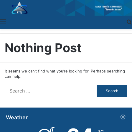
Menu
Nothing Post
It seems we can’t find what you’re looking for. Perhaps searching
can help.
S
e
a
r
c
Weather
h
f
o