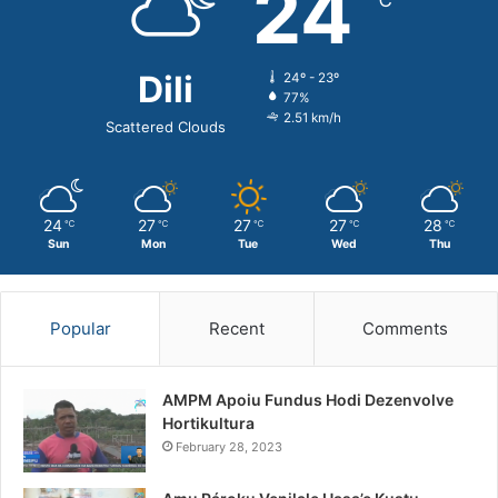
24
℃
r
:
Dili
24º - 23º
77%
2.51 km/h
Scattered Clouds
24
27
27
27
28
℃
℃
℃
℃
℃
Sun
Mon
Tue
Wed
Thu
Popular
Recent
Comments
AMPM Apoiu Fundus Hodi Dezenvolve
Hortikultura
February 28, 2023