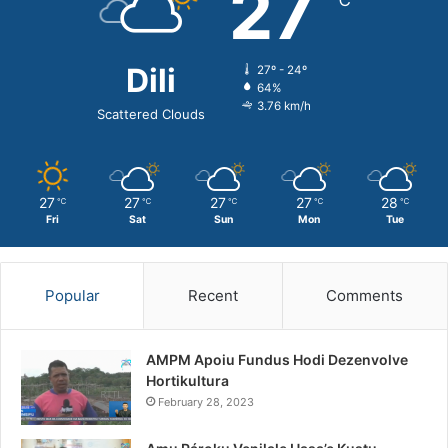
27
℃
r
:
Dili
27º - 24º
64%
3.76 km/h
Scattered Clouds
27
27
27
27
28
℃
℃
℃
℃
℃
Fri
Sat
Sun
Mon
Tue
Popular
Recent
Comments
AMPM Apoiu Fundus Hodi Dezenvolve
Hortikultura
February 28, 2023