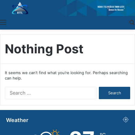
Menu
Nothing Post
It seems we can’t find what you’re looking for. Perhaps searching
can help.
S
e
a
r
c
Weather
h
f
o