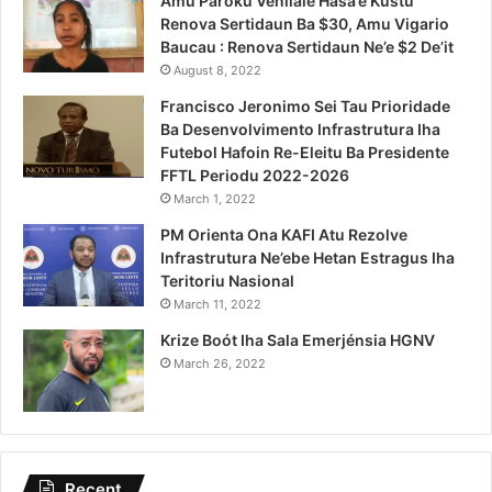
Amu Pároku Venilale Hasa’e Kustu
Renova Sertidaun Ba $30, Amu Vigario
Baucau : Renova Sertidaun Ne’e $2 De’it
August 8, 2022
Francisco Jeronimo Sei Tau Prioridade
Ba Desenvolvimento Infrastrutura Iha
Futebol Hafoin Re-Eleitu Ba Presidente
FFTL Periodu 2022-2026
March 1, 2022
PM Orienta Ona KAFI Atu Rezolve
Infrastrutura Ne’ebe Hetan Estragus Iha
Teritoriu Nasional
March 11, 2022
Krize Boót Iha Sala Emerjénsia HGNV
March 26, 2022
Recent