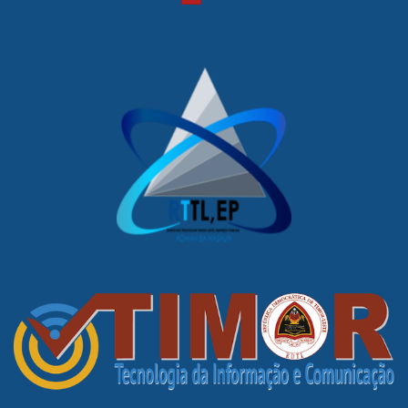
Kay Rala Xanana Gusmão, hetan mos tulun husi
Partidu ki’ik sira hanesan PD, PUDD, PDRT,
Frente-Mudansa, no seluk tan, inklui mos hetan
apoiu husi kandidatu balun ne’ebé hakneak
kedan desde iha primeira volta.
Natureza polítika ho programa prioritáriu sira
ne’ebé aprenjenta, tenke koalia lolo’os katak,
povu sira la iha koñesimentu klean kona-ba ida
ne’e, ne’e faktus, no labele nega. Lalika mos atu
deklara katak, programa ka konkordánsia ne’ebé
kandidatu Horta hulan, la signifika povu,
militante no simpatijantes sira husi partidu CNRT
ho nia forsa polítika sira, apoiu total, Hau hanoin
ne’e mos LAE. Povu nia aseitasaun hodi depozita
konfiansa ba Ramos Horta tamba hare’e ba
fígura nasional Kay Rala Xanana Gusmão, nu’udar