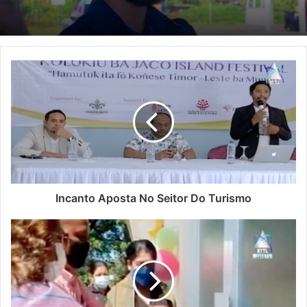
To’o oras ne’e, ita hotu akompaña sira naín rua
ninia komprimisu eleitóral; serake halo ajitasaun,
propaganda, ka retórika wainhira hasoru malu ho
povu sira iha kampaña eleitóral. Komísiu polítika
durante sira naín rua hala’o hodi haleu Timor, ne’e
tama iha kategória ida ne’e? Buat hotu sei
malahuk hela?
Durante ne’e ita hotu akompaña sira nia
komprimisu eleitóral iha komísiu polítika. Ida-idak
aprejenta ninia programa ba sidadaun hotu
Incanto Aposta No Seitor Do Turismo
mesak furak lo’os. Programa furak ne’e atu gaña
votu, maibe perguntas, serake bele implementa
ka lae, wainhira kandidatu hirak ne’e hetan
konfiansa sai Xefe Estado durante mandate
tinan-5. Iha fatin balun, sidadaun sira ne’ebé
partisipa kampaña eleitóral, hamosu fali