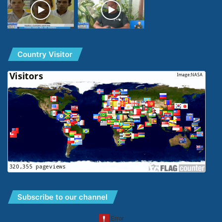
polítiku sira sobu no estraga tiha ona, 3) Hatu’ur
hikas lejitimidade no dignidade órgaun
Parlamentu Nasional, 4) Restaura fila-fali
lejitimidade no funsiona hikas normalidade
Country Visitor
Governu ne’ebé la funsiona desde tinan 2020
hodi rejulta ekonómia rai laran lao hakdasak, 5)
Reforma setór judisiariu, no 6) Prezidente da
Repúblika labele sai fali opozisaun Governu,
nune’e bele fo espasu ba Governu atu
implementa polítika dada kadoras Greater
Sunrise mai Timor Leste. Konkordánsia hirak ne’e
mak kandidatu Dr. José Ramos Horta tula kedan
iha kabas ho responsábilidade bo’ot ne’ebé tenke
esplika ba povu sira iha baze, liu husi kampaña
primeira volta to’o segunda volta. Laos Horta
Subscribe to our channel
deit mak lori programa ne’e ba povu, maibe
akompaña mos husi Prezidente Partidu CNRT