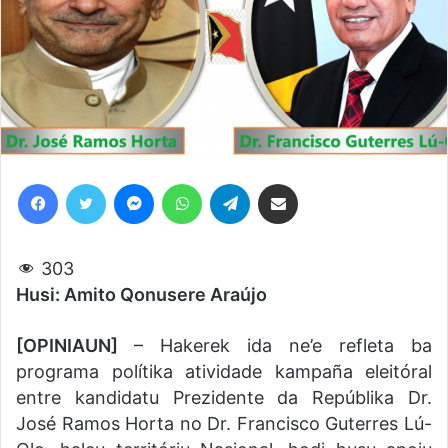
Facebook
Twitter
Messenger
WhatsApp
Telegram
Share via Email
303
Husi: Amito Qonusere Araújo
[OPINIAUN]
– Hakerek ida ne’e refleta ba
programa polítika atividade kampaña eleitóral
entre kandidatu Prezidente da Repúblika Dr.
José Ramos Horta no Dr. Francisco Guterres Lú-