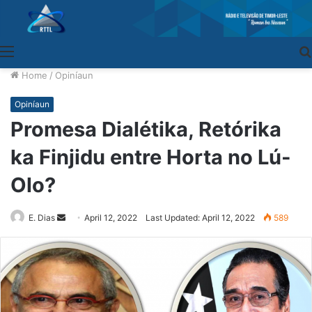
Menu
Home
/
Opiníaun
Opiníaun
Promesa Dialétika, Retórika
ka Finjidu entre Horta no Lú-
Olo?
E. Dias
Send
April 12, 2022
Last Updated: April 12, 2022
589
an
email