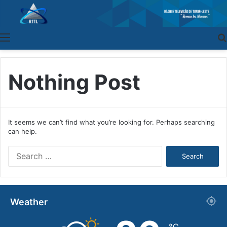
Menu
Nothing Post
It seems we can’t find what you’re looking for. Perhaps searching
can help.
S
e
a
r
c
Weather
h
f
o