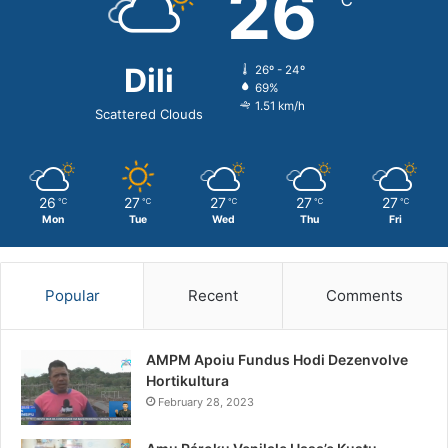
26
℃
r
:
Dili
26º - 24º
69%
1.51 km/h
Scattered Clouds
26
27
27
27
27
℃
℃
℃
℃
℃
Mon
Tue
Wed
Thu
Fri
Popular
Recent
Comments
AMPM Apoiu Fundus Hodi Dezenvolve
Hortikultura
February 28, 2023