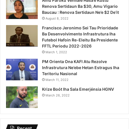
Amu Pároku Venilale Hasa’e Kustu
Renova Sertidaun Ba $30, Amu Vigario
Baucau : Renova Sertidaun Ne’e $2 De’it
August 8, 2022
Francisco Jeronimo Sei Tau Prioridade
Ba Desenvolvimento Infrastrutura Iha
Futebol Hafoin Re-Eleitu Ba Presidente
FFTL Periodu 2022-2026
March 1, 2022
PM Orienta Ona KAFI Atu Rezolve
Infrastrutura Ne’ebe Hetan Estragus Iha
Teritoriu Nasional
March 11, 2022
Krize Boót Iha Sala Emerjénsia HGNV
March 26, 2022
Recent