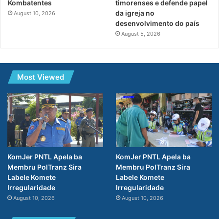
Kombatentes
timorenses e defende papel
da igreja no
August 10, 2026
desenvolvimento do país
August 5, 2026
Most Viewed
KomJer PNTL Apela ba
KomJer PNTL Apela ba
Membru PolTranz Sira
Membru PolTranz Sira
Labele Komete
Labele Komete
Irregularidade
Irregularidade
August 10, 2026
August 10, 2026