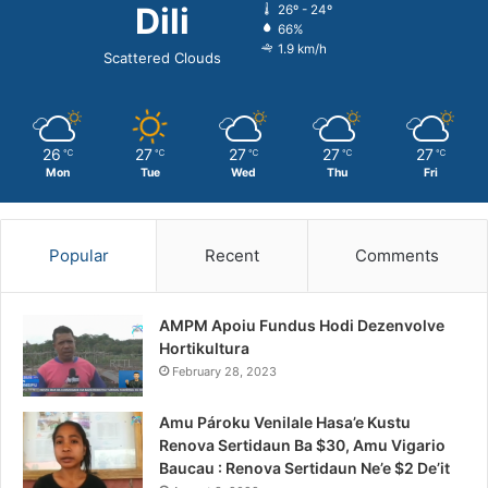
Dili
26º - 24º
66%
1.9 km/h
Scattered Clouds
26
27
27
27
27
℃
℃
℃
℃
℃
Mon
Tue
Wed
Thu
Fri
Popular
Recent
Comments
AMPM Apoiu Fundus Hodi Dezenvolve
Hortikultura
February 28, 2023
Amu Pároku Venilale Hasa’e Kustu
Renova Sertidaun Ba $30, Amu Vigario
Baucau : Renova Sertidaun Ne’e $2 De’it