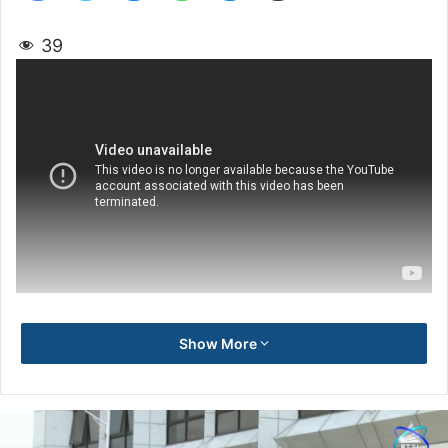
39
Show More