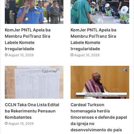
KomJer PNTL Apela ba
KomJer PNTL Apela ba
Membru PolTranz Sira
Membru PolTranz Sira
Labele Komete
Labele Komete
Irregularidade
Irregularidade
August 10, 2026
August 10, 2026
CCLN Taka Ona Lista Edital
Cardeal Turkson
ba Rekerimentu Pensaun
homenageia heróis
Kombatentes
timorenses e defende papel
da igreja no
August 10, 2026
desenvolvimento do país