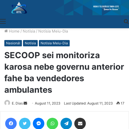
Menu
Home
/
Notísia
/
Notísia Meiu-Dia
Nasionál
Notísia
Notísia Meiu-Dia
SECOOP sei monitoriza
karosa nebe governu anterior
fahe ba vendedores
ambulantes
E. Dias
Send
August 11, 2023
Last Updated: August 11, 2023
17
an
email
Facebook
Twitter
Messenger
WhatsApp
Telegram
Share via Email