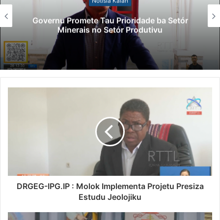
Notísia Kalan
Governu Promete Tau Prioridade ba Setór
Minerais no Setór Produtivu
DRGEG-IPG.IP : Molok Implementa Projetu Presiza
Estudu Jeolojiku