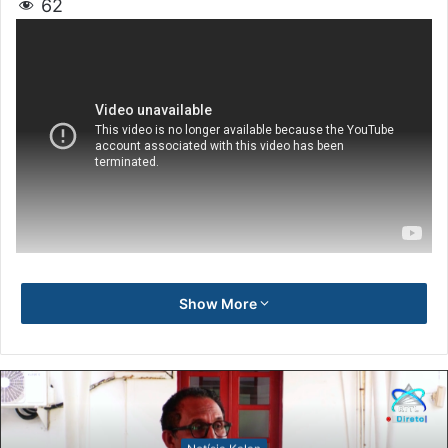
62
Show More