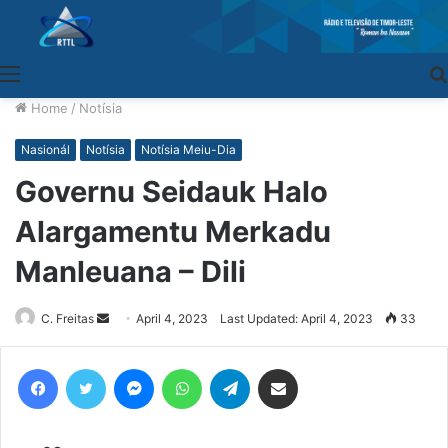
Menu
Home
/
Notísia
Nasionál
Notísia
Notísia Meiu-Dia
Governu Seidauk Halo
Alargamentu Merkadu
Manleuana – Dili
C. Freitas
Send
April 4, 2023
Last Updated: April 4, 2023
33
an
email
Facebook
Twitter
Messenger
WhatsApp
Telegram
Share via Email