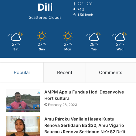
Dili
27º - 23º
74%
1.56 km/h
Scattered Clouds
27
27
27
28
27
℃
℃
℃
℃
℃
Sat
Sun
Mon
Tue
Wed
Popular
Recent
Comments
AMPM Apoiu Fundus Hodi Dezenvolve
Hortikultura
February 28, 2023
Amu Pároku Venilale Hasa’e Kustu
Renova Sertidaun Ba $30, Amu Vigario
Baucau : Renova Sertidaun Ne’e $2 De’it