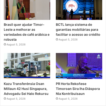
Brasil quer ajudar Timor-
BCTL lança sistema de
Leste a melhorar as
garantias mobiliárias para
variedades de café arábica e
facilitar o acesso ao crédito
robusta
August 5, 2026
August 5, 2026
PR Horta Rekoñese
Kazu Transferénsia Osan
Timoroan Sira Iha Diáspora
Millaun 42 Husi Singapura,
Nia Kontribuisaun
Advogadu Sei Halo Rekursu
August 5, 2026
August 5, 2026