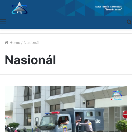
Menu
Home
/
Nasionál
Nasionál