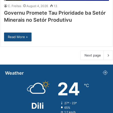
C. Freitas
August 4, 2026
13
Governu Promete Tau Prioridade ba Setór
Minerais no Setór Produtivu
Read More »
Next page
Weather
24
℃
Dili
27º - 23º
65%
1.2 km/h