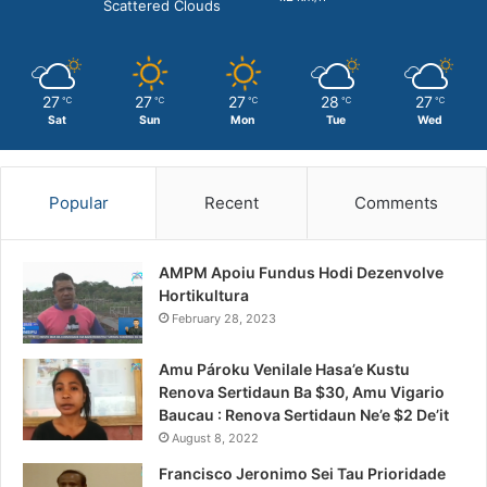
Scattered Clouds
27
27
27
28
27
℃
℃
℃
℃
℃
Sat
Sun
Mon
Tue
Wed
Popular
Recent
Comments
AMPM Apoiu Fundus Hodi Dezenvolve
Hortikultura
February 28, 2023
Amu Pároku Venilale Hasa’e Kustu
Renova Sertidaun Ba $30, Amu Vigario
Baucau : Renova Sertidaun Ne’e $2 De’it
August 8, 2022
Francisco Jeronimo Sei Tau Prioridade