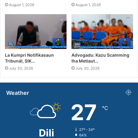
August 1, 2026
August 1, 2026
La Kumpri Notifikasaun
Advogadu: Kazu Scamming
Tribunál, SIK…
Iha Metiaut…
July 30, 2026
July 30, 2026
Weather
27
℃
Dili
27º - 24º
64%