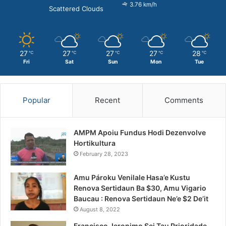
3.76 km/h
Scattered Clouds
27
27
27
27
28
℃
℃
℃
℃
℃
Fri
Sat
Sun
Mon
Tue
Popular
Recent
Comments
AMPM Apoiu Fundus Hodi Dezenvolve
Hortikultura
February 28, 2023
Amu Pároku Venilale Hasa’e Kustu
Renova Sertidaun Ba $30, Amu Vigario
Baucau : Renova Sertidaun Ne’e $2 De’it
August 8, 2022
Francisco Jeronimo Sei Tau Prioridade