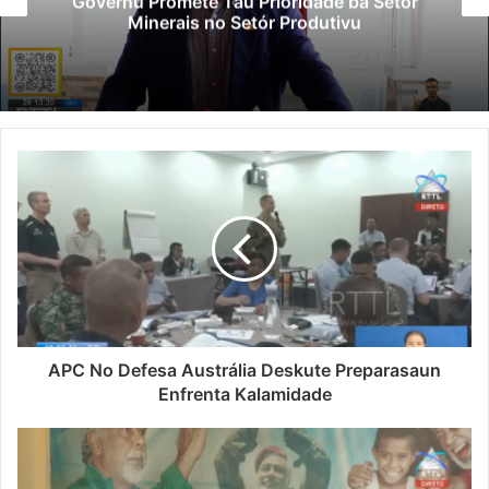
Governu Promete Tau Prioridade ba Setór
Minerais no Setór Produtivu
APC No Defesa Austrália Deskute Preparasaun
Enfrenta Kalamidade