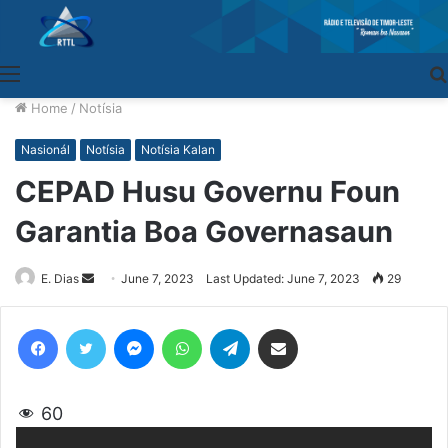
Menu
Home
/
Notísia
Nasionál
Notísia
Notísia Kalan
CEPAD Husu Governu Foun
Garantia Boa Governasaun
E. Dias
Send
June 7, 2023
Last Updated: June 7, 2023
29
an
email
Facebook
Twitter
Messenger
WhatsApp
Telegram
Share via Email
60