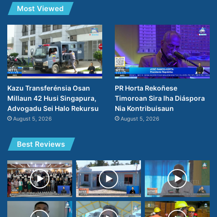
Most Viewed
PR Horta Rekoñese
Kazu Transferénsia Osan
Timoroan Sira Iha Diáspora
Millaun 42 Husi Singapura,
Nia Kontribuisaun
Advogadu Sei Halo Rekursu
August 5, 2026
August 5, 2026
Best Reviews