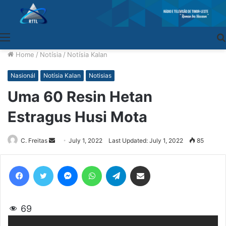
Menu
Home
/
Notísia
/
Notísia Kalan
Nasionál
Notísia Kalan
Notisias
Uma 60 Resin Hetan
Estragus Husi Mota
C. Freitas
Send
July 1, 2022
Last Updated: July 1, 2022
85
an
email
Facebook
Twitter
Messenger
WhatsApp
Telegram
Share via Email
69