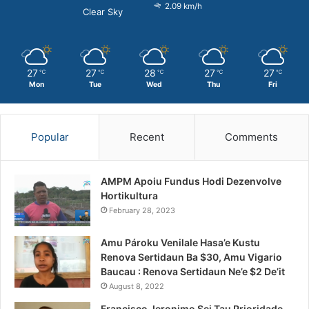
2.09 km/h
Clear Sky
27
27
28
27
27
℃
℃
℃
℃
℃
Mon
Tue
Wed
Thu
Fri
Popular
Recent
Comments
AMPM Apoiu Fundus Hodi Dezenvolve
Hortikultura
February 28, 2023
Amu Pároku Venilale Hasa’e Kustu
Renova Sertidaun Ba $30, Amu Vigario
Baucau : Renova Sertidaun Ne’e $2 De’it
August 8, 2022
Francisco Jeronimo Sei Tau Prioridade