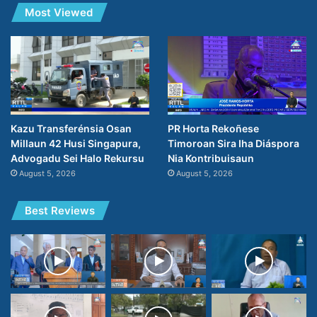
Most Viewed
PR Horta Rekoñese
Kazu Transferénsia Osan
Timoroan Sira Iha Diáspora
Millaun 42 Husi Singapura,
Nia Kontribuisaun
Advogadu Sei Halo Rekursu
August 5, 2026
August 5, 2026
Best Reviews