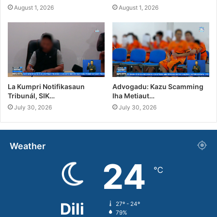
August 1, 2026
August 1, 2026
La Kumpri Notifikasaun
Advogadu: Kazu Scamming
Tribunál, SIK…
Iha Metiaut…
July 30, 2026
July 30, 2026
Weather
24
℃
Dili
27º - 24º
79%