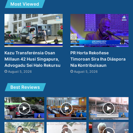
Most Viewed
PR Horta Rekoñese
Kazu Transferénsia Osan
Timoroan Sira Iha Diáspora
Millaun 42 Husi Singapura,
Nia Kontribuisaun
Advogadu Sei Halo Rekursu
August 5, 2026
August 5, 2026
Best Reviews