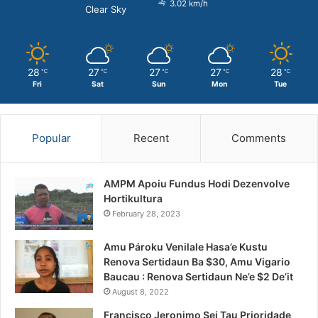
3.02 km/h
Clear Sky
28
27
27
27
28
℃
℃
℃
℃
℃
Fri
Sat
Sun
Mon
Tue
Popular
Recent
Comments
AMPM Apoiu Fundus Hodi Dezenvolve
Hortikultura
February 28, 2023
Amu Pároku Venilale Hasa’e Kustu
Renova Sertidaun Ba $30, Amu Vigario
Baucau : Renova Sertidaun Ne’e $2 De’it
August 8, 2022
Francisco Jeronimo Sei Tau Prioridade