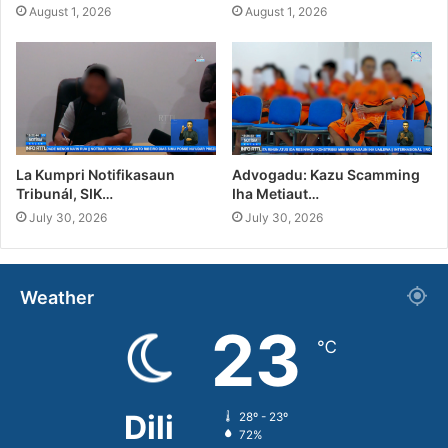
August 1, 2026
August 1, 2026
La Kumpri Notifikasaun
Advogadu: Kazu Scamming
Tribunál, SIK…
Iha Metiaut…
July 30, 2026
July 30, 2026
Weather
23
℃
Dili
28º - 23º
72%