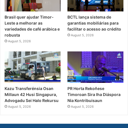
Brasil quer ajudar Timor-
BCTL lança sistema de
Leste a melhorar as
garantias mobiliárias para
variedades de café arábica e
facilitar o acesso ao crédito
robusta
August 5, 2026
August 5, 2026
PR Horta Rekoñese
Kazu Transferénsia Osan
Timoroan Sira Iha Diáspora
Millaun 42 Husi Singapura,
Nia Kontribuisaun
Advogadu Sei Halo Rekursu
August 5, 2026
August 5, 2026