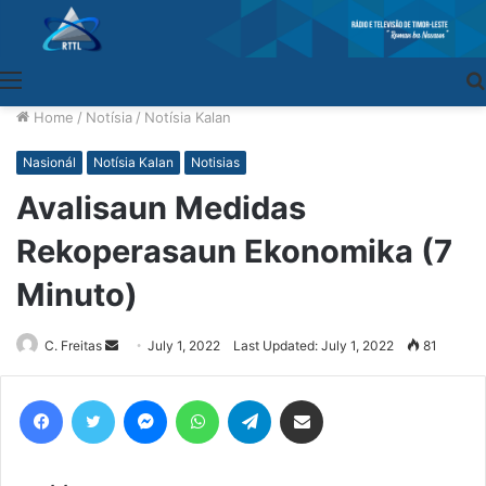
Menu
Home
/
Notísia
/
Notísia Kalan
Nasionál
Notísia Kalan
Notisias
Avalisaun Medidas
Rekoperasaun Ekonomika (7
Minuto)
C. Freitas
Send
July 1, 2022
Last Updated: July 1, 2022
81
an
email
Facebook
Twitter
Messenger
WhatsApp
Telegram
Share via Email