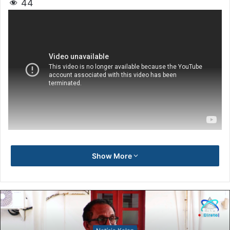
44
Show More