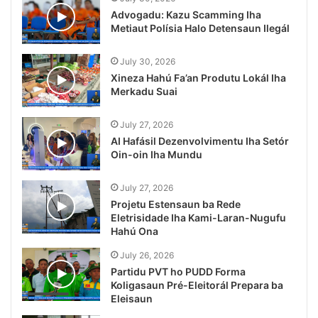
Advogadu: Kazu Scamming Iha
Metiaut Polísia Halo Detensaun Ilegál
July 30, 2026
Xineza Hahú Fa’an Produtu Lokál Iha
Merkadu Suai
July 27, 2026
AI Hafásil Dezenvolvimentu Iha Setór
Oin-oin Iha Mundu
July 27, 2026
Projetu Estensaun ba Rede
Eletrisidade Iha Kami-Laran-Nugufu
Hahú Ona
July 26, 2026
Partidu PVT ho PUDD Forma
Koligasaun Pré-Eleitorál Prepara ba
Eleisaun