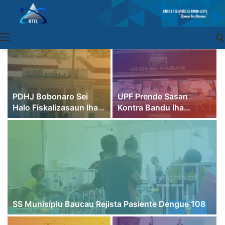
Menu
PDHJ Bobonaro Sei
UPF Prende Sasan
Halo Fiskalizasaun Iha
Kontra Bandu Iha
Elisaun Parlamentar
Fronteira
SS Munisípiu Baucau Rejista Pasiente Dengue 108