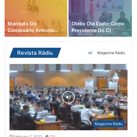
Mandato Do
Otélio Ote Eleito Como
Comissário António
Presidente Do CI
Freitas Concluído Em
Setembro De 2022
Revista Rádiu
All
Magazine Rádiu
Magazine Rádiu
February 7, 2023
121