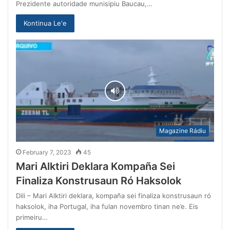
Prezidente autoridade munisipiu Baucau,…
Kontinua Le'e
Magazine Rádiu
February 7, 2023
45
Mari Alktiri Deklara Kompaña Sei
Finaliza Konstrusaun Ró Haksolok
Dili – Mari Alktiri deklara, kompaña sei finaliza konstrusaun ró
haksolok, iha Portugal, iha fulan novembro tinan ne’e. Eis
primeiru…