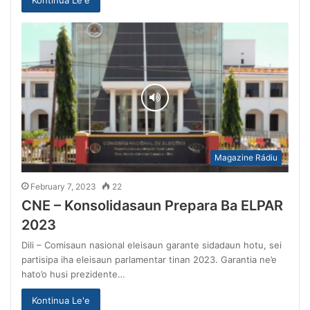
Magazine Rádiu
February 7, 2023
22
CNE – Konsolidasaun Prepara Ba ELPAR
2023
Dili – Comisaun nasional eleisaun garante sidadaun hotu, sei
partisipa iha eleisaun parlamentar tinan 2023. Garantia ne’e
hato’o husi prezidente…
Kontinua Le'e