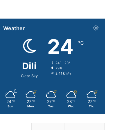
Weather
24
℃
Dili
24º - 23º
79%
2.41 km/h
Clear Sky
24
27
27
28
27
℃
℃
℃
℃
℃
Sun
Mon
Tue
Wed
Thu