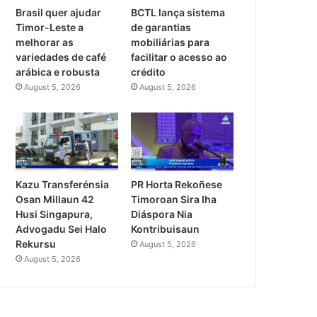
Brasil quer ajudar
BCTL lança sistema
Timor-Leste a
de garantias
melhorar as
mobiliárias para
variedades de café
facilitar o acesso ao
Notísia
arábica e robusta
crédito
August 5, 2026
August 5, 2026
July 30, 2026
La Kumpri Notifikasaun Trib
Diretór Interinu
Kazu Transferénsia
PR Horta Rekoñese
Osan Millaun 42
Timoroan Sira Iha
Husi Singapura,
Diáspora Nia
Advogadu Sei Halo
Kontribuisaun
Rekursu
August 5, 2026
August 5, 2026