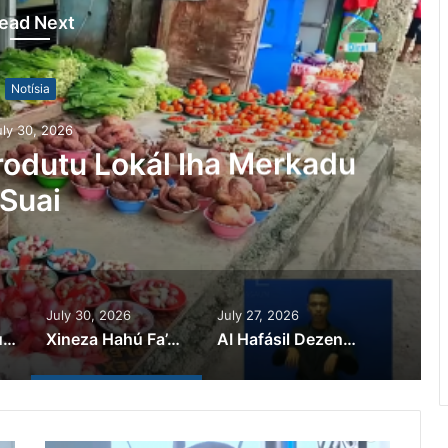
ead Next
Notísia
uly 27, 2026
vimentu Iha Setór Oin-oin
a Mundu
July 30, 2026
July 27, 2026
Advogadu: Kazu Scamming Iha Metiaut Polísia Halo Detensaun Ilegál
Xineza Hahú Fa’an Produtu Lokál Iha Merkadu Suai
AI Hafásil Dezenvolvimentu Iha Setór Oin-oin Iha Mundu