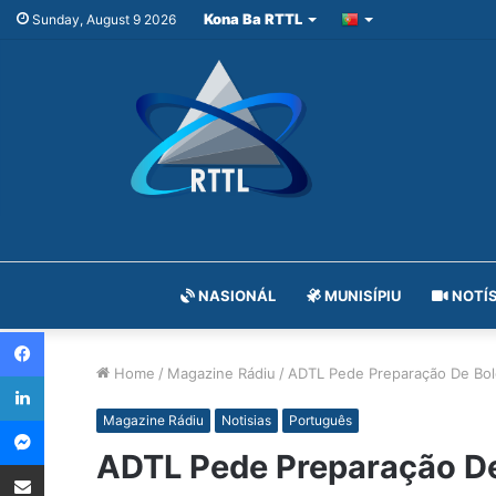
Kona Ba RTTL
Sunday, August 9 2026
NASIONÁL
MUNISÍPIU
NOTÍS
Facebook
Home
/
Magazine Rádiu
/
ADTL Pede Preparação De Bole
LinkedIn
Messenger
Magazine Rádiu
Notisias
Português
ADTL Pede Preparação De 
Share via Email