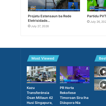
Projetu Estensaun ba Rede
Partidu PV
Eletrisidade…
July 26, 20
July 27, 2026
Most Viewed
Bes
Kazu
PR Horta
Transferénsia
Rekoñese
Osan Millaun 42
Timoroan Sira Iha
Husi Singapura,
Diáspora Nia