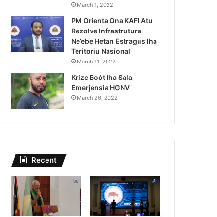
March 1, 2022
PM Orienta Ona KAFI Atu
Rezolve Infrastrutura
Ne’ebe Hetan Estragus Iha
Teritoriu Nasional
March 11, 2022
Krize Boót Iha Sala
Emerjénsia HGNV
March 26, 2022
Recent