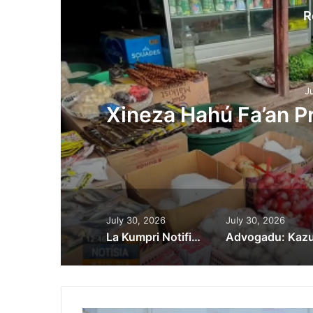
R
J
du
AI Hafásil Dezenvol
Ih
July 30, 2026
July 30, 2026
La Kumpri Notifikasaun Tribunál, SIK Detein Diretór Interinu PCIC