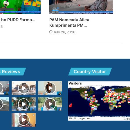
T ho PUDD Forma…
PAM Nomeadu Aileu
Kumprimenta PM…
26
July 26, 2026
t Reviews
Country Visitor