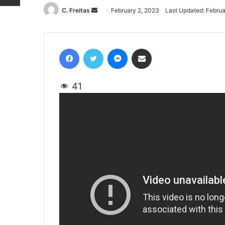
C. Freitas
Send
February 2, 2023
Last Updated: Februa
an
email
Facebook
Twitter
Messenger
Share via Email
41