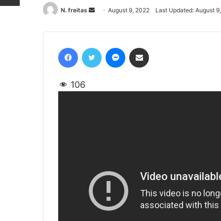
N. freitas
Send
August 9, 2022
Last Updated: August 9
an
email
Facebook
Twitter
Messenger
Share via Email
106