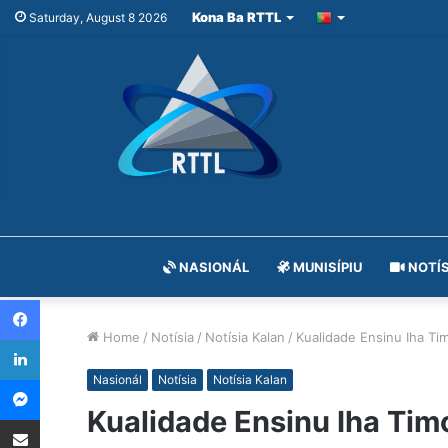
Kona Ba RTTL
Saturday, August 8 2026
NASIONÁL
MUNISÍPIU
NOTÍS
Facebook
Home
/
Notísia
/
Notísia Kalan
/
Kualidade Ensinu Iha Ti
LinkedIn
Messenger
Nasionál
Notísia
Notísia Kalan
Kualidade Ensinu Iha Tim
Share via Email