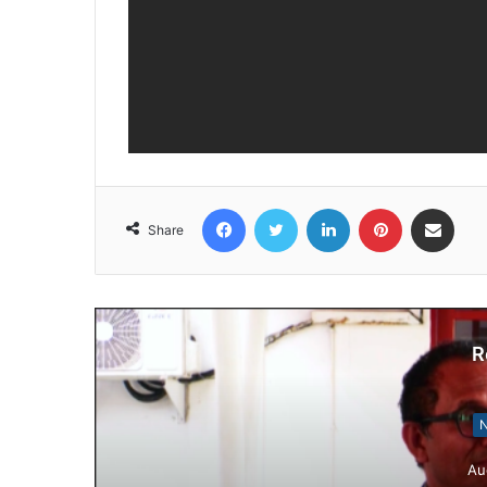
Facebook
Twitter
LinkedIn
Pinterest
Share via Email
Share
R
N
Au