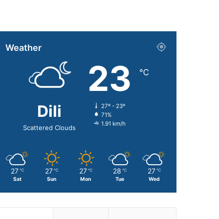
Weather
23
℃
Dili
27º - 23º
71%
1.91 km/h
Scattered Clouds
27
27
27
28
27
℃
℃
℃
℃
℃
Sat
Sun
Mon
Tue
Wed