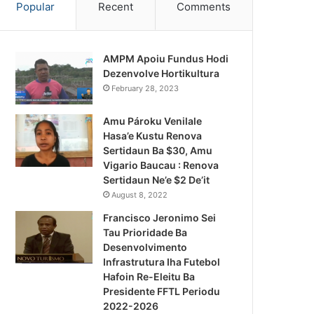
Popular
Recent
Comments
AMPM Apoiu Fundus Hodi
Dezenvolve Hortikultura
February 28, 2023
Amu Pároku Venilale
Hasa’e Kustu Renova
Sertidaun Ba $30, Amu
Vigario Baucau : Renova
Sertidaun Ne’e $2 De’it
August 8, 2022
Francisco Jeronimo Sei
Tau Prioridade Ba
Desenvolvimento
Infrastrutura Iha Futebol
Notísia Kalan
Hafoin Re-Eleitu Ba
Presidente FFTL Periodu
August 4, 2026
2022-2026