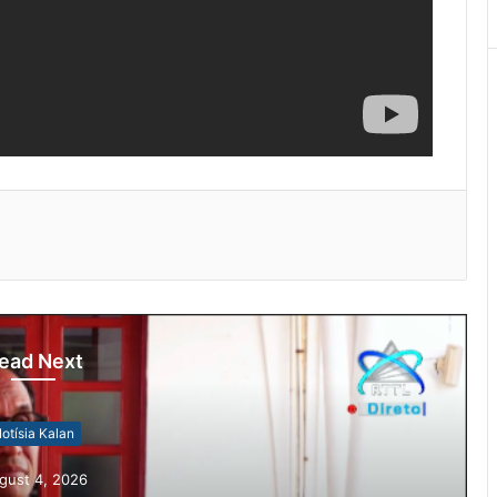
ead Next
otísia Kalan
gust 4, 2026