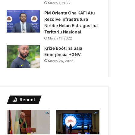
Lei Siberseguransa Ajuda Au
March 1, 2022
PM Orienta Ona KAFI Atu
Kaptura Autór Kriminozu h
Rezolve Infrastrutura
Estranjeiru
Ne’ebe Hetan Estragus Iha
Teritoriu Nasional
March 11, 2022
Krize Boót Iha Sala
Emerjénsia HGNV
March 26, 2022
Recent