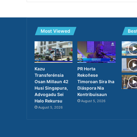
Most Viewed
Bes
PR Horta
Kazu
Rekoñese
Transferénsia
Timoroan Sira Iha
Osan Millaun 42
Diáspora Nia
Husi Singapura,
Kontribuisaun
Advogadu Sei
Halo Rekursu
August 5, 2026
August 5, 2026