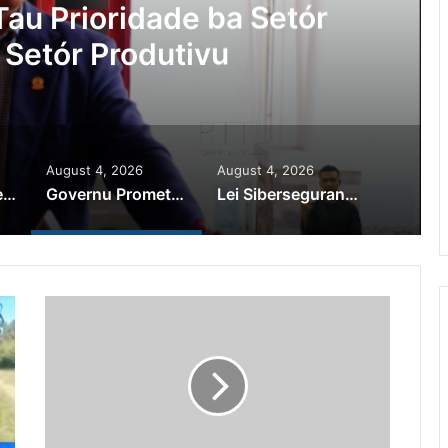
au Prioridade ba Setór
 Setór Produtivu
August 4, 2026
August 4, 2026
PR Horta Rekoñese Timoroan Sira Iha Diáspora Nia Kontribuisaun
Governu Promete Tau Prioridade ba Setór Minerais no Setór Produtivu
Lei Siberseguransa Ajuda Autoridade Polisiál Kaptura Autór Kriminozu ho Paradeiru Iha Estranjeiru