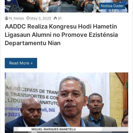
Notísia Dader
N. freitas
May 5, 2025
91
AADDC Realiza Kongresu Hodi Hametin
Ligasaun Alumni no Promove Ezisténsia
Departamentu Nian
Read More »