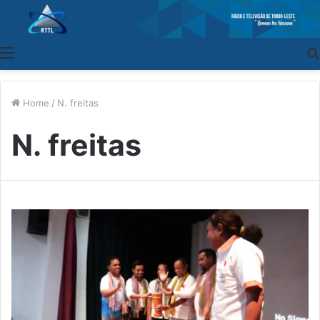
Menu
Home
/
N. freitas
N. freitas