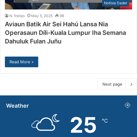
Notísia Dader
N. freitas
May 5, 2025
98
Aviaun Batik Air Sei Hahú Lansa Nia
Operasaun Díli-Kuala Lumpur Iha Semana
Dahuluk Fulan Juñu
Read More »
Next page
Weather
25
℃