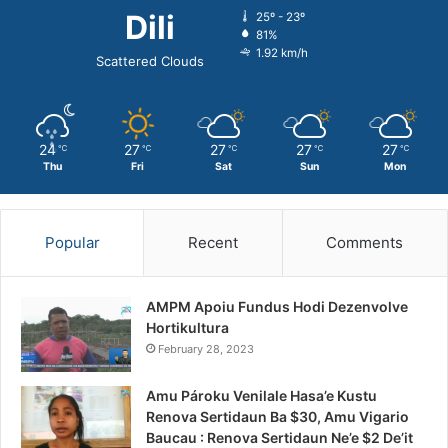
Dili
25º - 23º
81%
1.92 km/h
Scattered Clouds
24
27
27
27
27
℃
℃
℃
℃
℃
Thu
Fri
Sat
Sun
Mon
Popular
Recent
Comments
AMPM Apoiu Fundus Hodi Dezenvolve
Hortikultura
February 28, 2023
Amu Pároku Venilale Hasa’e Kustu
Renova Sertidaun Ba $30, Amu Vigario
Baucau : Renova Sertidaun Ne’e $2 De’it