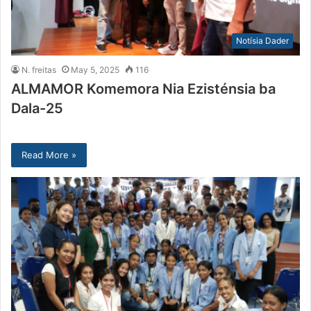
Notísia Dader
N. freitas
May 5, 2025
116
ALMAMOR Komemora Nia Ezisténsia ba
Dala-25
Read More »