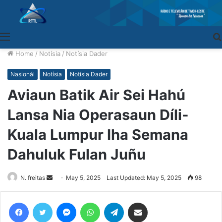
Menu
Home
/
Notísia
/
Notísia Dader
Nasionál
Notísia
Notísia Dader
Aviaun Batik Air Sei Hahú
Lansa Nia Operasaun Díli-
Kuala Lumpur Iha Semana
Dahuluk Fulan Juñu
N. freitas
Send
May 5, 2025
Last Updated: May 5, 2025
98
an
email
Facebook
Twitter
Messenger
WhatsApp
Telegram
Share via Email