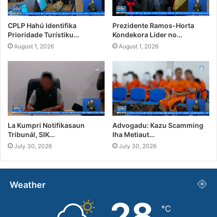
CPLP Hahú Identifika
Prezidente Ramos-Horta
Prioridade Turístiku…
Kondekora Líder no…
August 1, 2026
August 1, 2026
La Kumpri Notifikasaun
Advogadu: Kazu Scamming
Tribunál, SIK…
Iha Metiaut…
July 30, 2026
July 30, 2026
Weather
28
℃