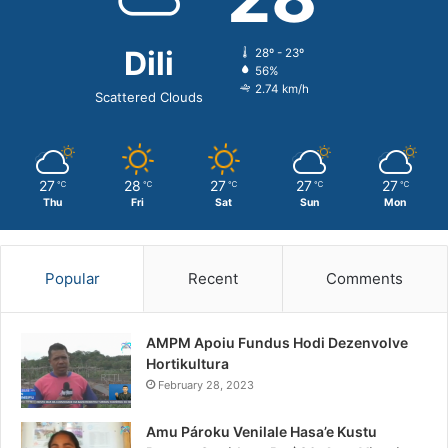
Dili
28º - 23º
56%
2.74 km/h
Scattered Clouds
27
28
27
27
27
℃
℃
℃
℃
℃
Thu
Fri
Sat
Sun
Mon
Popular
Recent
Comments
AMPM Apoiu Fundus Hodi Dezenvolve
Hortikultura
February 28, 2023
Amu Pároku Venilale Hasa’e Kustu