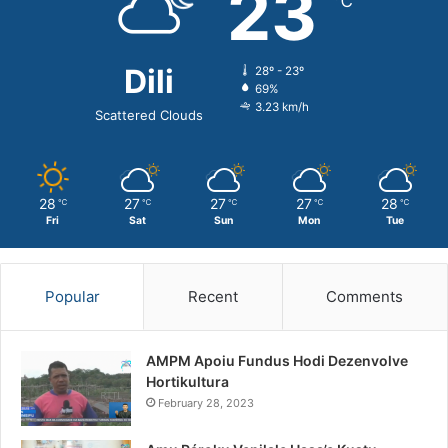
23
℃
Dili
28º - 23º
69%
3.23 km/h
Scattered Clouds
28
27
27
27
28
℃
℃
℃
℃
℃
Fri
Sat
Sun
Mon
Tue
Popular
Recent
Comments
AMPM Apoiu Fundus Hodi Dezenvolve
Hortikultura
February 28, 2023