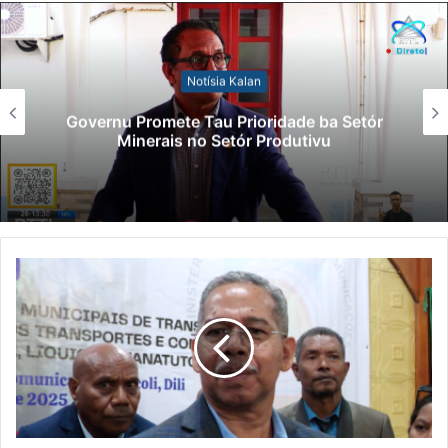
Notísia Kalan
Governu Promete Tau Prioridade ba Setór
Minerais no Setór Produtivu