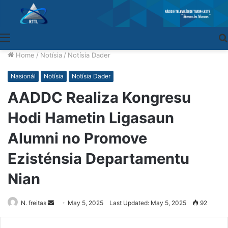
Menu
Home
/
Notísia
/
Notísia Dader
Nasionál
Notísia
Notísia Dader
AADDC Realiza Kongresu
Hodi Hametin Ligasaun
Alumni no Promove
Ezisténsia Departamentu
Nian
N. freitas
Send
May 5, 2025
Last Updated: May 5, 2025
92
an
email