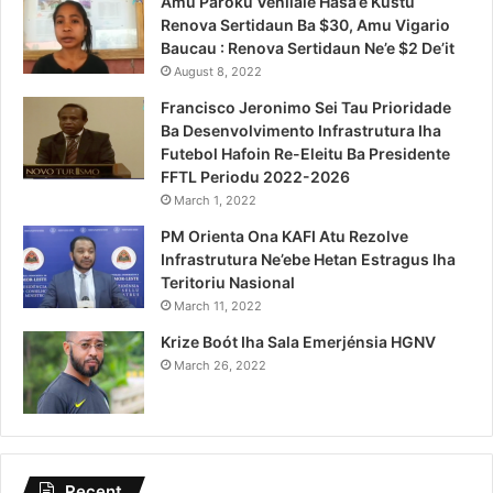
Amu Pároku Venilale Hasa’e Kustu
Renova Sertidaun Ba $30, Amu Vigario
Baucau : Renova Sertidaun Ne’e $2 De’it
August 8, 2022
Francisco Jeronimo Sei Tau Prioridade
Ba Desenvolvimento Infrastrutura Iha
Futebol Hafoin Re-Eleitu Ba Presidente
FFTL Periodu 2022-2026
March 1, 2022
PM Orienta Ona KAFI Atu Rezolve
Infrastrutura Ne’ebe Hetan Estragus Iha
Teritoriu Nasional
March 11, 2022
Krize Boót Iha Sala Emerjénsia HGNV
March 26, 2022
Recent