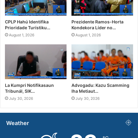
CPLP Hahú Identifika
Prezidente Ramos-Horta
Prioridade Turístiku…
Kondekora Líder no…
August 1, 2026
August 1, 2026
La Kumpri Notifikasaun
Advogadu: Kazu Scamming
Tribunál, SIK…
Iha Metiaut…
July 30, 2026
July 30, 2026
Weather