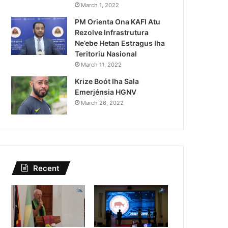
Lei Siberseguransa Ajuda Au
March 1, 2022
PM Orienta Ona KAFI Atu
Kaptura Autór Kriminozu h
Rezolve Infrastrutura
Estranjeiru
Ne’ebe Hetan Estragus Iha
Teritoriu Nasional
March 11, 2022
Krize Boót Iha Sala
Emerjénsia HGNV
March 26, 2022
Recent