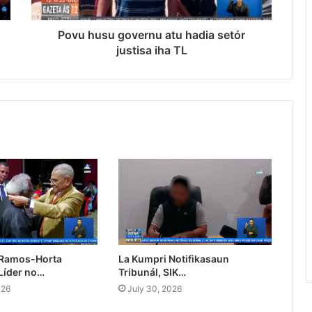
Povu husu governu atu hadia setór
justisa iha TL
 Ramos-Horta
La Kumpri Notifikasaun
Líder no…
Tribunál, SIK…
026
July 30, 2026