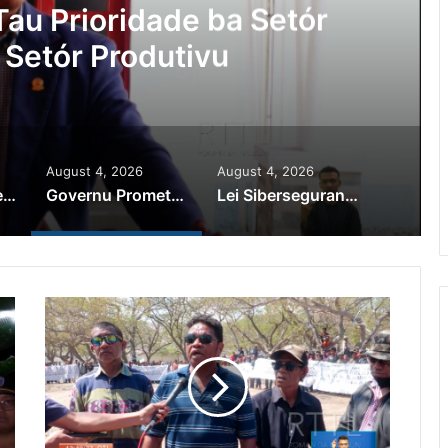
au Prioridade ba Setór
 Setór Produtivu
August 4, 2026
August 4, 2026
PR Horta Rekoñese Timoroan Sira Iha Diáspora Nia Kontribuisaun
Governu Promete Tau Prioridade ba Setór Minerais no Setór Produtivu
Lei Siberseguransa Ajuda Autoridade Polisiál Kaptura Autór Kriminozu ho Paradeiru Iha Estranjeiru