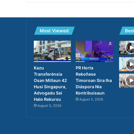
Most Viewed
Bes
PR Horta
Kazu
Rekoñese
Transferénsia
Timoroan Sira Iha
Osan Millaun 42
Diáspora Nia
Husi Singapura,
Kontribuisaun
Advogadu Sei
Halo Rekursu
August 5, 2026
August 5, 2026