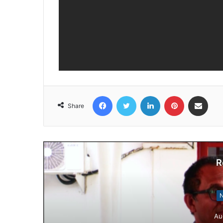
Facebook
Twitter
LinkedIn
Pinterest
Share via Email
Share
R
N
Au