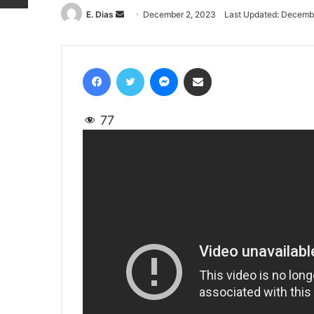
E. Dias
Send
December 2, 2023
Last Updated: Decemb
an
email
Facebook
Twitter
Messenger
Share via Email
77