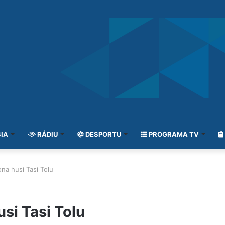
IA
RÁDIU
DESPORTU
PROGRAMA TV
ona husi Tasi Tolu
usi Tasi Tolu