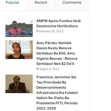
Popular
Recent
Comments
AMPM Apoiu Fundus Hodi
Dezenvolve Hortikultura
February 28, 2023
Amu Pároku Venilale
Hasa’e Kustu Renova
Sertidaun Ba $30, Amu
Vigario Baucau : Renova
Sertidaun Ne’e $2 De’it
August 8, 2022
Francisco Jeronimo Sei
Tau Prioridade Ba
Desenvolvimento
Infrastrutura Iha Futebol
Notísia Kalan
Hafoin Re-Eleitu Ba
Presidente FFTL Periodu
August 4, 2026
2022-2026