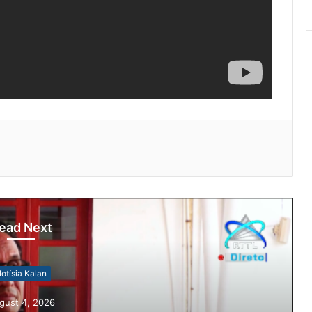
ead Next
otísia Kalan
gust 4, 2026