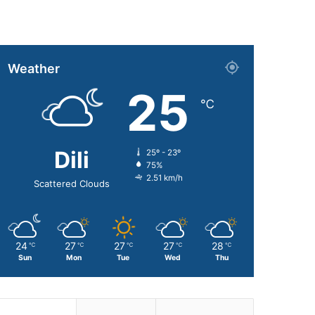
Weather
25
℃
Dili
25º - 23º
75%
2.51 km/h
Scattered Clouds
24
27
27
27
28
℃
℃
℃
℃
℃
Sun
Mon
Tue
Wed
Thu