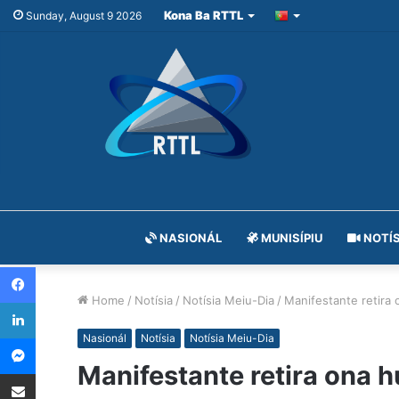
Kona Ba RTTL
Sunday, August 9 2026
NASIONÁL
MUNISÍPIU
NOTÍS
Facebook
Home
/
Notísia
/
Notísia Meiu-Dia
/
Manifestante retira 
LinkedIn
Messenger
Nasionál
Notísia
Notísia Meiu-Dia
Manifestante retira ona h
Share via Email