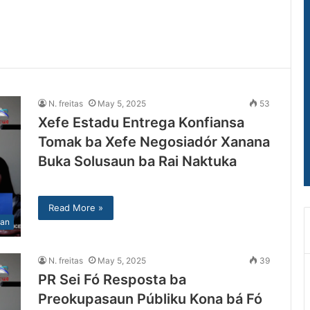
N. freitas
May 5, 2025
53
Xefe Estadu Entrega Konfiansa
Tomak ba Xefe Negosiadór Xanana
Buka Solusaun ba Rai Naktuka
Read More »
lan
N. freitas
May 5, 2025
39
PR Sei Fó Resposta ba
Preokupasaun Públiku Kona bá Fó