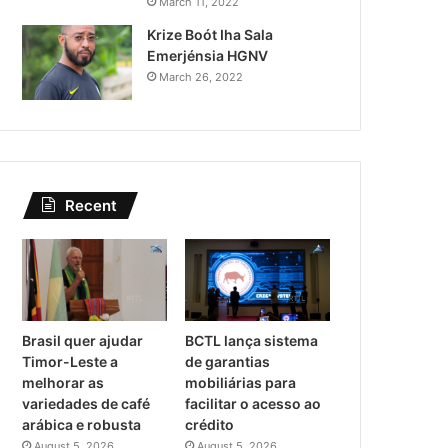
March 11, 2022
Krize Boót Iha Sala
Emerjénsia HGNV
March 26, 2022
Recent
Brasil quer ajudar
BCTL lança sistema
Timor-Leste a
de garantias
melhorar as
mobiliárias para
variedades de café
facilitar o acesso ao
arábica e robusta
crédito
August 5, 2026
August 5, 2026