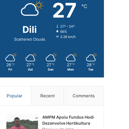
27
℃
Dili
27º - 24º
66%
3.38 km/h
Scattered Clouds
26
27
27
27
28
℃
℃
℃
℃
℃
Fri
Sat
Sun
Mon
Tue
Popular
Recent
Comments
AMPM Apoiu Fundus Hodi
Dezenvolve Hortikultura