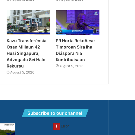
Kazu Transferénsia
PR Horta Rekoñese
Osan Millaun 42
Timoroan Sira Iha
Husi Singapura,
Diáspora Nia
Advogadu Sei Halo
Kontribuisaun
Rekursu
August 5, 2026
August 5, 2026
Subscribe to our channel