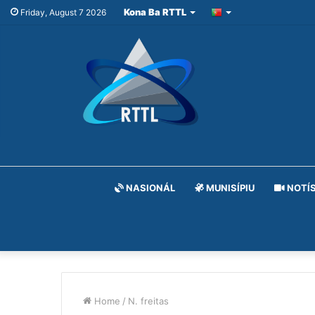
Kona Ba RTTL
Friday, August 7 2026
NASIONÁL
MUNISÍPIU
NOTÍS
Home
/
N. freitas