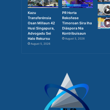
Kazu
PR Horta
Transferénsia
Rekoñese
Osan Millaun 42
Timoroan Sira Iha
Husi Singapura,
Diáspora Nia
Advogadu Sei
Kontribuisaun
Halo Rekursu
August 5, 2026
August 5, 2026