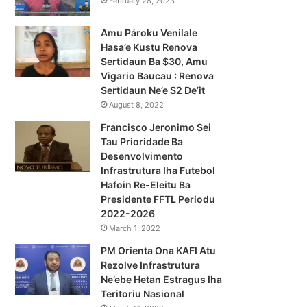
February 28, 2023
Amu Pároku Venilale
Hasa’e Kustu Renova
Sertidaun Ba $30, Amu
Vigario Baucau : Renova
Sertidaun Ne’e $2 De’it
August 8, 2022
Francisco Jeronimo Sei
Tau Prioridade Ba
Desenvolvimento
Infrastrutura Iha Futebol
Hafoin Re-Eleitu Ba
Presidente FFTL Periodu
2022-2026
March 1, 2022
PM Orienta Ona KAFI Atu
Rezolve Infrastrutura
Ne’ebe Hetan Estragus Iha
Teritoriu Nasional