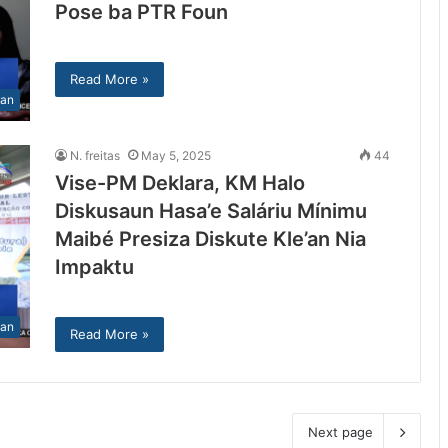
Pose ba PTR Foun
Read More »
lan
N. freitas
May 5, 2025
44
Vise-PM Deklara, KM Halo
Diskusaun Hasa’e Saláriu Mínimu
Maibé Presiza Diskute Kle’an Nia
Impaktu
lan
Read More »
Next page