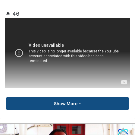
46
Show More