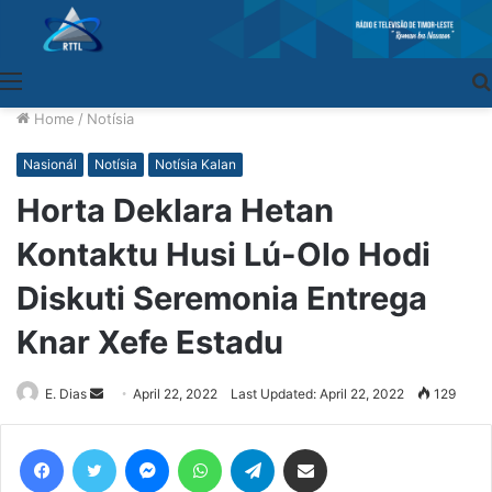
Menu
Home
/
Notísia
Nasionál
Notísia
Notísia Kalan
Horta Deklara Hetan
Kontaktu Husi Lú-Olo Hodi
Diskuti Seremonia Entrega
Knar Xefe Estadu
E. Dias
Send
April 22, 2022
Last Updated: April 22, 2022
129
an
email
Facebook
Twitter
Messenger
WhatsApp
Telegram
Share via Email