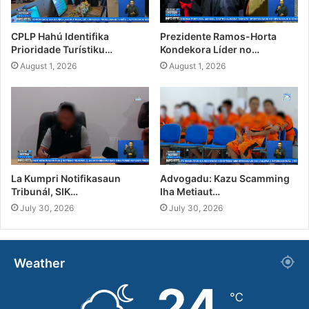
CPLP Hahú Identifika
Prezidente Ramos-Horta
Prioridade Turístiku…
Kondekora Líder no…
August 1, 2026
August 1, 2026
La Kumpri Notifikasaun
Advogadu: Kazu Scamming
Tribunál, SIK…
Iha Metiaut…
July 30, 2026
July 30, 2026
Weather
24
℃