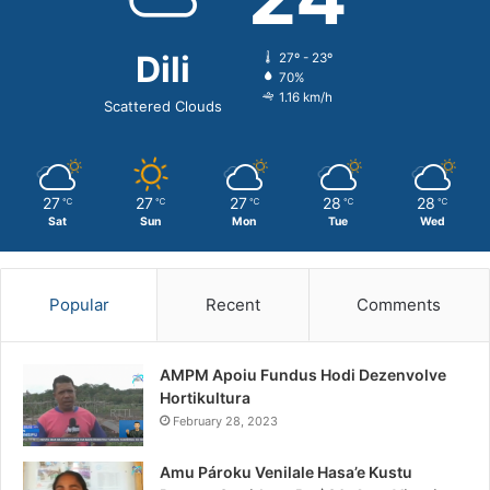
Dili
27º - 23º
70%
1.16 km/h
Scattered Clouds
27
27
27
28
28
℃
℃
℃
℃
℃
Sat
Sun
Mon
Tue
Wed
Popular
Recent
Comments
AMPM Apoiu Fundus Hodi Dezenvolve
Hortikultura
February 28, 2023
Amu Pároku Venilale Hasa’e Kustu