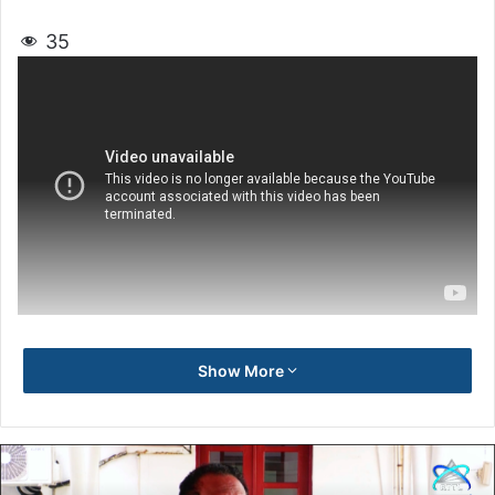
35
Show More