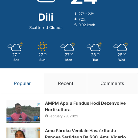
Dili
27º - 23º
72%
0.92 km/h
Scattered Clouds
27
27
27
28
28
℃
℃
℃
℃
℃
Sat
Sun
Mon
Tue
Wed
Popular
Recent
Comments
AMPM Apoiu Fundus Hodi Dezenvolve
Hortikultura
February 28, 2023
Amu Pároku Venilale Hasa’e Kustu
Renova Sertidaun Ba $30, Amu Vigario