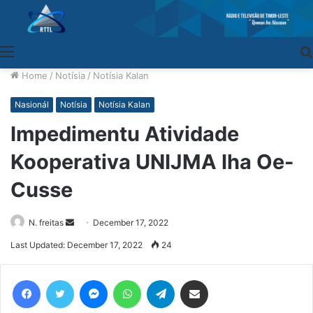
Menu
Home
/
Notísia
/
Notísia Kalan
Nasionál
Notísia
Notísia Kalan
Impedimentu Atividade
Kooperativa UNIJMA Iha Oe-
Cusse
N. freitas
Send
December 17, 2022
an
Last Updated: December 17, 2022
24
email
Facebook
Twitter
Messenger
WhatsApp
Telegram
Share via Email