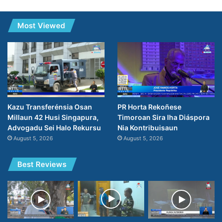
Most Viewed
PR Horta Rekoñese
Kazu Transferénsia Osan
Timoroan Sira Iha Diáspora
Millaun 42 Husi Singapura,
Nia Kontribuisaun
Advogadu Sei Halo Rekursu
August 5, 2026
August 5, 2026
Best Reviews