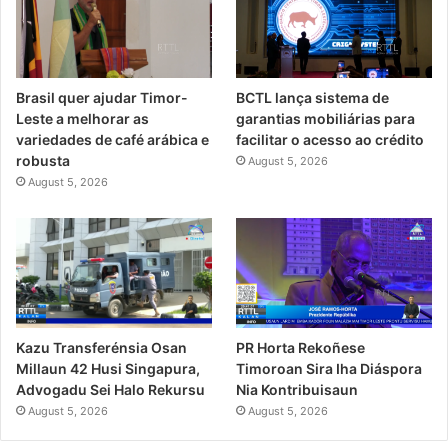
Brasil quer ajudar Timor-
BCTL lança sistema de
Leste a melhorar as
garantias mobiliárias para
variedades de café arábica e
facilitar o acesso ao crédito
robusta
August 5, 2026
August 5, 2026
PR Horta Rekoñese
Kazu Transferénsia Osan
Timoroan Sira Iha Diáspora
Millaun 42 Husi Singapura,
Nia Kontribuisaun
Advogadu Sei Halo Rekursu
August 5, 2026
August 5, 2026