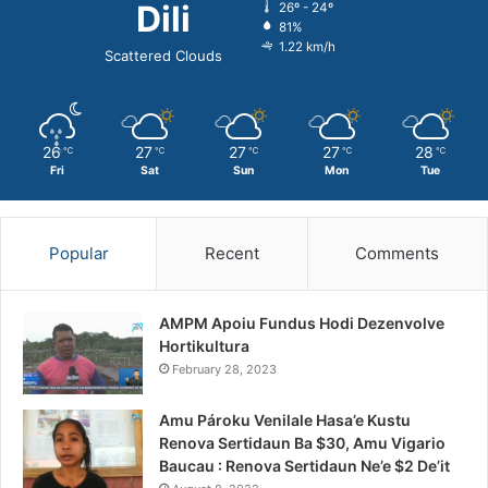
Dili
26º - 24º
81%
1.22 km/h
Scattered Clouds
26
27
27
27
28
℃
℃
℃
℃
℃
Fri
Sat
Sun
Mon
Tue
Popular
Recent
Comments
AMPM Apoiu Fundus Hodi Dezenvolve
Hortikultura
February 28, 2023
Amu Pároku Venilale Hasa’e Kustu
Renova Sertidaun Ba $30, Amu Vigario
Baucau : Renova Sertidaun Ne’e $2 De’it