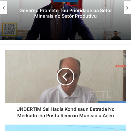
Governu Promete Tau Prioridade ba Setór
Minerais no Setór Produtivu
UNDERTIM Sei Hadia Kondisaun Estrada No
Merkadu Iha Postu Remixio Munisipiu AiIeu