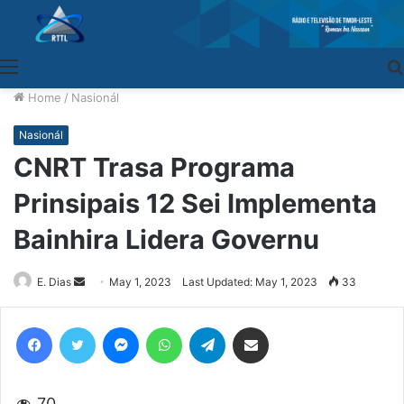
Menu
Home
/
Nasionál
Nasionál
CNRT Trasa Programa
Prinsipais 12 Sei Implementa
Bainhira Lidera Governu
E. Dias
Send
May 1, 2023
Last Updated: May 1, 2023
33
an
email
Facebook
Twitter
Messenger
WhatsApp
Telegram
Share via Email
70