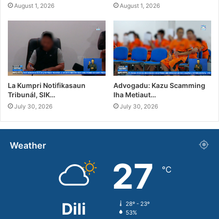
August 1, 2026
August 1, 2026
La Kumpri Notifikasaun
Advogadu: Kazu Scamming
Tribunál, SIK…
Iha Metiaut…
July 30, 2026
July 30, 2026
Weather
27
℃
Dili
28º - 23º
53%