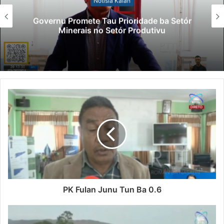
Notísia Kalan
Governu Promete Tau Prioridade ba Setór
Minerais no Setór Produtivu
PK Fulan Junu Tun Ba 0.6