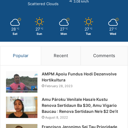
3.08 km/h
Scattered Clouds
28
27
27
27
27
℃
℃
℃
℃
℃
Sat
Sun
Mon
Tue
Wed
Popular
Recent
Comments
AMPM Apoiu Fundus Hodi Dezenvolve
Hortikultura
February 28, 2023
Amu Pároku Venilale Hasa’e Kustu
Renova Sertidaun Ba $30, Amu Vigario
Baucau : Renova Sertidaun Ne’e $2 De’it
August 8, 2022
Francisco Jeronimo Sei Tau Prioridade