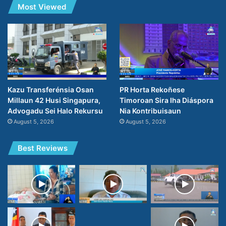
Most Viewed
PR Horta Rekoñese
Kazu Transferénsia Osan
Timoroan Sira Iha Diáspora
Millaun 42 Husi Singapura,
Nia Kontribuisaun
Advogadu Sei Halo Rekursu
August 5, 2026
August 5, 2026
Best Reviews