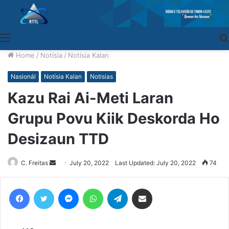
Menu
Home
/
Notísia
/
Notísia Kalan
Nasionál
Notísia Kalan
Notisias
Kazu Rai Ai-Meti Laran
Grupu Povu Kiik Deskorda Ho
Desizaun TTD
C. Freitas
Send
July 20, 2022
Last Updated: July 20, 2022
74
an
email
Facebook
Twitter
Messenger
WhatsApp
Telegram
Share via Email