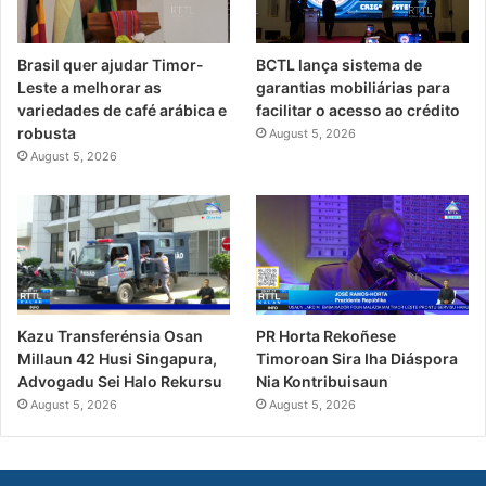
Brasil quer ajudar Timor-
BCTL lança sistema de
Leste a melhorar as
garantias mobiliárias para
variedades de café arábica e
facilitar o acesso ao crédito
robusta
August 5, 2026
August 5, 2026
PR Horta Rekoñese
Kazu Transferénsia Osan
Timoroan Sira Iha Diáspora
Millaun 42 Husi Singapura,
Nia Kontribuisaun
Advogadu Sei Halo Rekursu
August 5, 2026
August 5, 2026