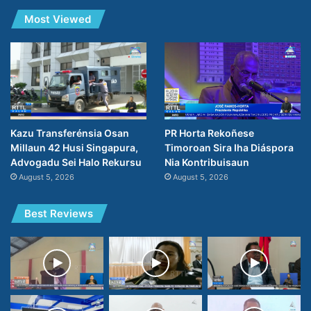
Most Viewed
PR Horta Rekoñese
Kazu Transferénsia Osan
Timoroan Sira Iha Diáspora
Millaun 42 Husi Singapura,
Nia Kontribuisaun
Advogadu Sei Halo Rekursu
August 5, 2026
August 5, 2026
Best Reviews