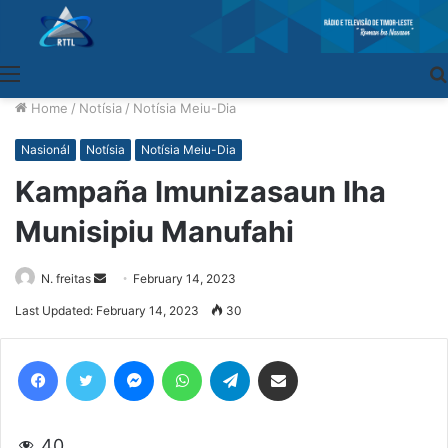
Menu
Home
/
Notísia
/
Notísia Meiu-Dia
Nasionál
Notísia
Notísia Meiu-Dia
Kampaña Imunizasaun Iha
Munisipiu Manufahi
N. freitas
Send
February 14, 2023
an
Last Updated: February 14, 2023
30
email
Facebook
Twitter
Messenger
WhatsApp
Telegram
Share via Email
40