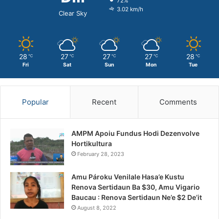
72%
3.02 km/h
Clear Sky
28
27
27
27
28
℃
℃
℃
℃
℃
Fri
Sat
Sun
Mon
Tue
Popular
Recent
Comments
AMPM Apoiu Fundus Hodi Dezenvolve
Hortikultura
February 28, 2023
Amu Pároku Venilale Hasa’e Kustu
Renova Sertidaun Ba $30, Amu Vigario
Baucau : Renova Sertidaun Ne’e $2 De’it
August 8, 2022