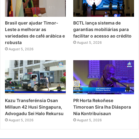
Brasil quer ajudar Timor-
BCTL lança sistema de
Leste a melhorar as
garantias mobiliárias para
variedades de café arábica e
facilitar o acesso ao crédito
robusta
August 5, 2026
August 5, 2026
PR Horta Rekoñese
Kazu Transferénsia Osan
Timoroan Sira Iha Diáspora
Millaun 42 Husi Singapura,
Nia Kontribuisaun
Advogadu Sei Halo Rekursu
August 5, 2026
August 5, 2026