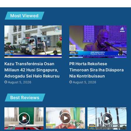
Most Viewed
PR Horta Rekoñese
Kazu Transferénsia Osan
Timoroan Sira Iha Diáspora
Millaun 42 Husi Singapura,
Nia Kontribuisaun
Advogadu Sei Halo Rekursu
August 5, 2026
August 5, 2026
Best Reviews