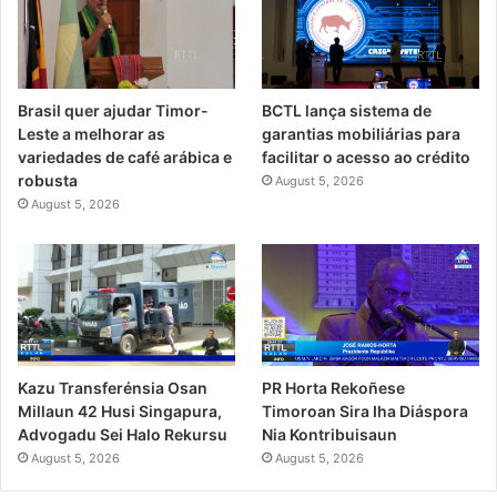
Brasil quer ajudar Timor-
BCTL lança sistema de
Leste a melhorar as
garantias mobiliárias para
variedades de café arábica e
facilitar o acesso ao crédito
robusta
August 5, 2026
August 5, 2026
PR Horta Rekoñese
Kazu Transferénsia Osan
Timoroan Sira Iha Diáspora
Millaun 42 Husi Singapura,
Nia Kontribuisaun
Advogadu Sei Halo Rekursu
August 5, 2026
August 5, 2026