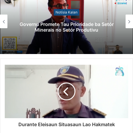
Notísia Kalan
Governu Promete Tau Prioridade ba Setór
Minerais no Setór Produtivu
Durante Eleisaun Situasaun Lao Hakmatek