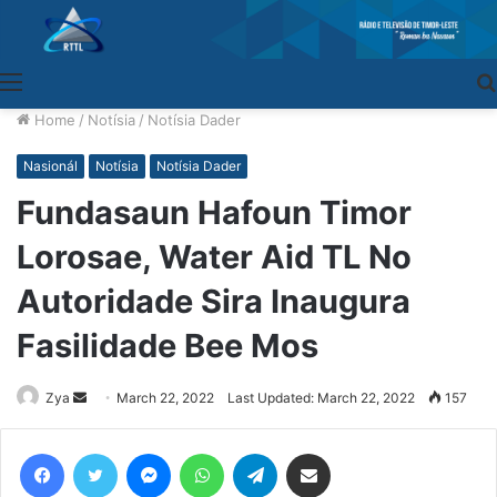
Menu
Home
/
Notísia
/
Notísia Dader
Nasionál
Notísia
Notísia Dader
Fundasaun Hafoun Timor
Lorosae, Water Aid TL No
Autoridade Sira Inaugura
Fasilidade Bee Mos
Zya
Send
March 22, 2022
Last Updated: March 22, 2022
157
an
email
Facebook
Twitter
Messenger
WhatsApp
Telegram
Share via Email