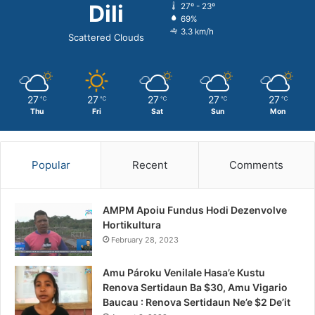
Dili
27º - 23º
69%
3.3 km/h
Scattered Clouds
27
27
27
27
27
℃
℃
℃
℃
℃
Thu
Fri
Sat
Sun
Mon
Popular
Recent
Comments
AMPM Apoiu Fundus Hodi Dezenvolve
Hortikultura
February 28, 2023
Amu Pároku Venilale Hasa’e Kustu
Renova Sertidaun Ba $30, Amu Vigario
Baucau : Renova Sertidaun Ne’e $2 De’it