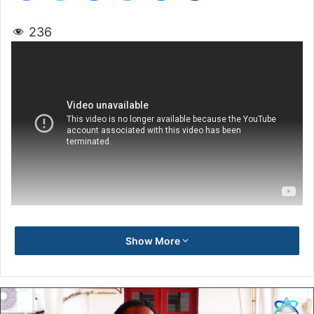
236
Show More