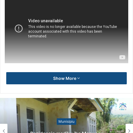
Show More
Munisípiu