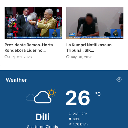
Prezidente Ramos-Horta
La Kumpri Notifikasaun
Kondekora Líder no…
Tribunál, SIK…
August 1, 2026
July 30, 2026
Weather
26
℃
Dili
26º - 23º
69%
1.76 km/h
Scattered Clouds