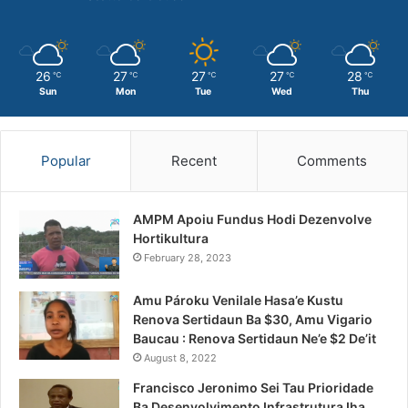
26
27
27
27
28
℃
℃
℃
℃
℃
Sun
Mon
Tue
Wed
Thu
Popular
Recent
Comments
AMPM Apoiu Fundus Hodi Dezenvolve
Hortikultura
February 28, 2023
Amu Pároku Venilale Hasa’e Kustu
Renova Sertidaun Ba $30, Amu Vigario
Baucau : Renova Sertidaun Ne’e $2 De’it
August 8, 2022
Francisco Jeronimo Sei Tau Prioridade
Ba Desenvolvimento Infrastrutura Iha