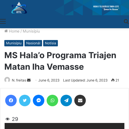
Menu
Home
/
Munisípiu
Munisípiu
Nasionál
Notísia
MS Hala’o Programa Triajen
Matan Iha Vemasse
N. freitas
Send
June 6, 2023
Last Updated: June 6, 2023
21
an
email
Facebook
Twitter
Messenger
WhatsApp
Telegram
Share via Email
29