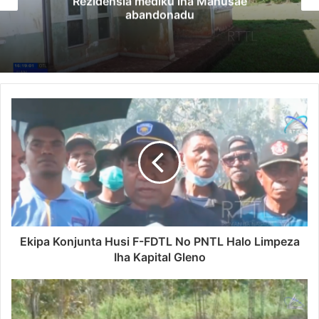
Rezidensia mediku iha Manusae
abandonadu
Ekipa Konjunta Husi F-FDTL No PNTL Halo Limpeza
Iha Kapital Gleno