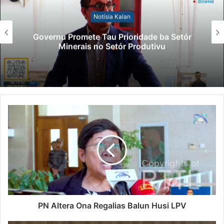
Notísia Kalan
Governu Promete Tau Prioridade ba Setór
Minerais no Setór Produtivu
PN Altera Ona Regalias Balun Husi LPV