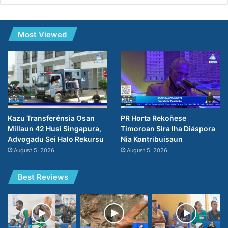
Most Viewed
PR Horta Rekoñese
Kazu Transferénsia Osan
Timoroan Sira Iha Diáspora
Millaun 42 Husi Singapura,
Nia Kontribuisaun
Advogadu Sei Halo Rekursu
August 5, 2026
August 5, 2026
Best Reviews