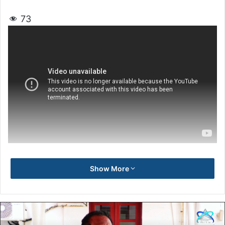
73
Show More