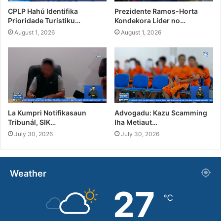
CPLP Hahú Identifika
Prezidente Ramos-Horta
Prioridade Turístiku…
Kondekora Líder no…
August 1, 2026
August 1, 2026
La Kumpri Notifikasaun
Advogadu: Kazu Scamming
Tribunál, SIK…
Iha Metiaut…
July 30, 2026
July 30, 2026
Weather
27
℃