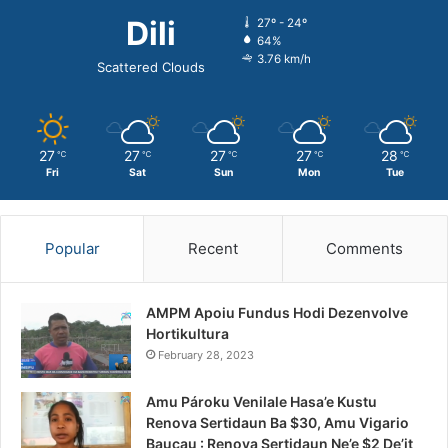
Dili
27º - 24º
64%
3.76 km/h
Scattered Clouds
27
27
27
27
28
℃
℃
℃
℃
℃
Fri
Sat
Sun
Mon
Tue
Popular
Recent
Comments
AMPM Apoiu Fundus Hodi Dezenvolve
Hortikultura
February 28, 2023
Amu Pároku Venilale Hasa’e Kustu
Renova Sertidaun Ba $30, Amu Vigario
Baucau : Renova Sertidaun Ne’e $2 De’it