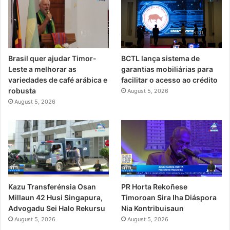
Brasil quer ajudar Timor-
BCTL lança sistema de
Leste a melhorar as
garantias mobiliárias para
variedades de café arábica e
facilitar o acesso ao crédito
robusta
August 5, 2026
August 5, 2026
PR Horta Rekoñese
Kazu Transferénsia Osan
Timoroan Sira Iha Diáspora
Millaun 42 Husi Singapura,
Nia Kontribuisaun
Advogadu Sei Halo Rekursu
August 5, 2026
August 5, 2026