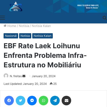
Menu
Home
/
Notísia
/
Notísia Kalan
Nasionál
Notísia
Notísia Kalan
EBF Rate Laek Loihunu
Enfrenta Problema Infra-
Estrutura no Mobiliáriu
N. freitas
Send
January 20, 2024
an
Last Updated: January 20, 2024
25
email
Facebook
Twitter
Messenger
WhatsApp
Telegram
Share via Email