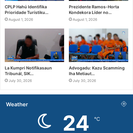
CPLP Hahú Identifika
Prezidente Ramos-Horta
Prioridade Turístiku…
Kondekora Líder no…
August 1, 2026
August 1, 2026
La Kumpri Notifikasaun
Advogadu: Kazu Scamming
Tribunál, SIK…
Iha Metiaut…
July 30, 2026
July 30, 2026
Weather
24
℃