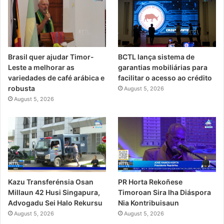
Brasil quer ajudar Timor-
BCTL lança sistema de
Leste a melhorar as
garantias mobiliárias para
variedades de café arábica e
facilitar o acesso ao crédito
robusta
August 5, 2026
August 5, 2026
PR Horta Rekoñese
Kazu Transferénsia Osan
Timoroan Sira Iha Diáspora
Millaun 42 Husi Singapura,
Nia Kontribuisaun
Advogadu Sei Halo Rekursu
August 5, 2026
August 5, 2026