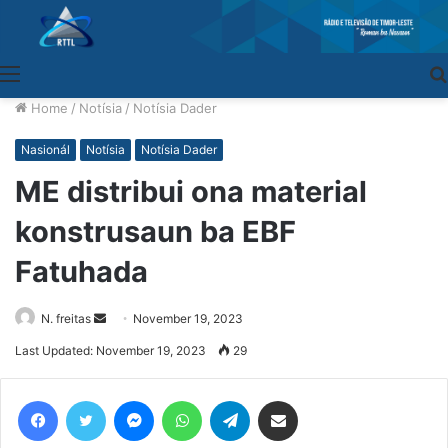
Menu
Home
/
Notísia
/
Notísia Dader
Nasionál
Notísia
Notísia Dader
ME distribui ona material
konstrusaun ba EBF
Fatuhada
N. freitas
Send
November 19, 2023
an
Last Updated: November 19, 2023
29
email
Facebook
Twitter
Messenger
WhatsApp
Telegram
Share via Email