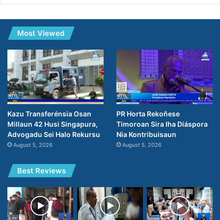
Most Viewed
PR Horta Rekoñese
Kazu Transferénsia Osan
Timoroan Sira Iha Diáspora
Millaun 42 Husi Singapura,
Nia Kontribuisaun
Advogadu Sei Halo Rekursu
August 5, 2026
August 5, 2026
Best Reviews