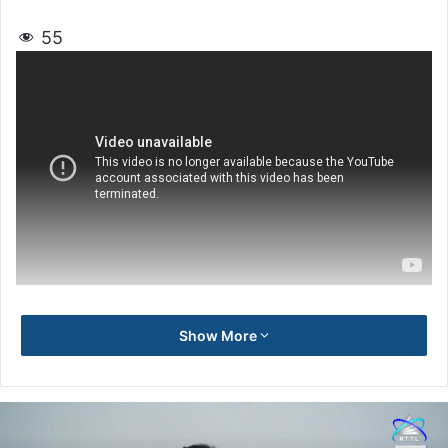
55
Show More