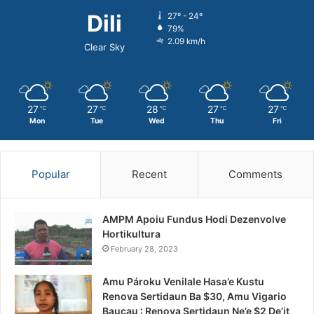
Dili
27º - 24º
79%
2.09 km/h
Clear Sky
27
27
28
27
27
℃
℃
℃
℃
℃
Mon
Tue
Wed
Thu
Fri
Popular
Recent
Comments
AMPM Apoiu Fundus Hodi Dezenvolve
Hortikultura
February 28, 2023
Amu Pároku Venilale Hasa’e Kustu
Renova Sertidaun Ba $30, Amu Vigario
Baucau : Renova Sertidaun Ne’e $2 De’it