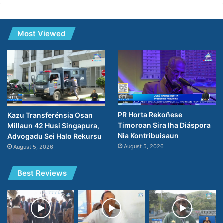
Most Viewed
PR Horta Rekoñese
Kazu Transferénsia Osan
Timoroan Sira Iha Diáspora
Millaun 42 Husi Singapura,
Nia Kontribuisaun
Advogadu Sei Halo Rekursu
August 5, 2026
August 5, 2026
Best Reviews