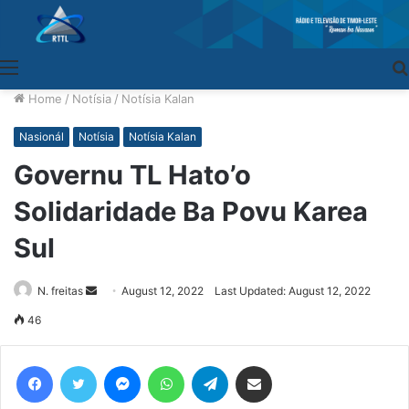
Menu
Home
/
Notísia
/
Notísia Kalan
Nasionál
Notísia
Notísia Kalan
Governu TL Hato’o
Solidaridade Ba Povu Karea
Sul
N. freitas
Send
August 12, 2022
Last Updated: August 12, 2022
an
46
email
Facebook
Twitter
Messenger
WhatsApp
Telegram
Share via Email