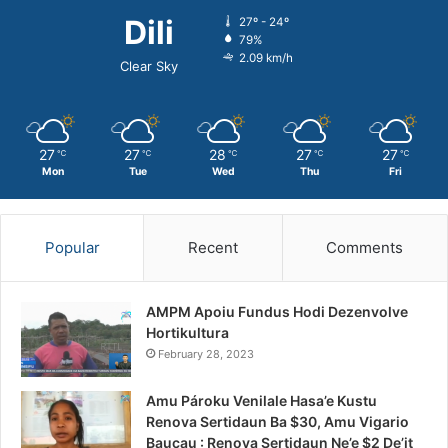
Dili
27º - 24º
79%
2.09 km/h
Clear Sky
27
27
28
27
27
℃
℃
℃
℃
℃
Mon
Tue
Wed
Thu
Fri
Popular
Recent
Comments
AMPM Apoiu Fundus Hodi Dezenvolve
Hortikultura
February 28, 2023
Amu Pároku Venilale Hasa’e Kustu
Renova Sertidaun Ba $30, Amu Vigario
Baucau : Renova Sertidaun Ne’e $2 De’it