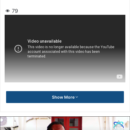
79
Show More