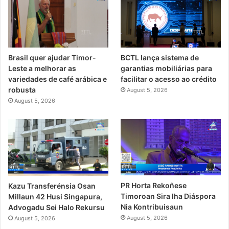
Brasil quer ajudar Timor-
BCTL lança sistema de
Leste a melhorar as
garantias mobiliárias para
variedades de café arábica e
facilitar o acesso ao crédito
robusta
August 5, 2026
August 5, 2026
PR Horta Rekoñese
Kazu Transferénsia Osan
Timoroan Sira Iha Diáspora
Millaun 42 Husi Singapura,
Nia Kontribuisaun
Advogadu Sei Halo Rekursu
August 5, 2026
August 5, 2026