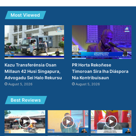
Most Viewed
PR Horta Rekoñese
Kazu Transferénsia Osan
Timoroan Sira Iha Diáspora
Millaun 42 Husi Singapura,
Nia Kontribuisaun
Advogadu Sei Halo Rekursu
August 5, 2026
August 5, 2026
Best Reviews