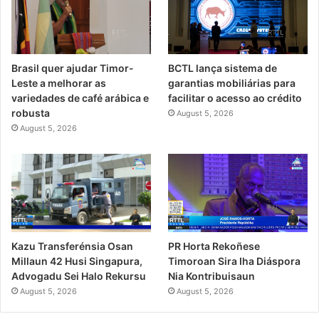
Brasil quer ajudar Timor-
BCTL lança sistema de
Leste a melhorar as
garantias mobiliárias para
variedades de café arábica e
facilitar o acesso ao crédito
robusta
August 5, 2026
August 5, 2026
PR Horta Rekoñese
Kazu Transferénsia Osan
Timoroan Sira Iha Diáspora
Millaun 42 Husi Singapura,
Nia Kontribuisaun
Advogadu Sei Halo Rekursu
August 5, 2026
August 5, 2026