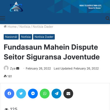
Menu
Home
/
Notísia
/
Notísia Dader
Nasionál
Notísia
Notísia Dader
Fundasaun Mahein Dispute
Seitor Siguransa Joventude
Zya
Send
February 26, 2022
Last Updated: February 26, 2022
an
181
email
Facebook
Twitter
Messenger
WhatsApp
Telegram
Share via Email
125