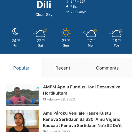
Dili
24º - 23º
71%
2.09 km/h
Clear Sky
24
27
27
27
28
℃
℃
℃
℃
℃
Fri
Sat
Sun
Mon
Tue
Popular
Recent
Comments
AMPM Apoiu Fundus Hodi Dezenvolve
Hortikultura
February 28, 2023
Amu Pároku Venilale Hasa’e Kustu
Renova Sertidaun Ba $30, Amu Vigario
Baucau : Renova Sertidaun Ne’e $2 De’it
August 8, 2022