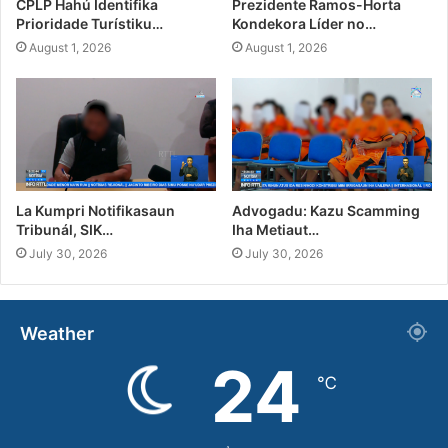
CPLP Hahú Identifika
Prezidente Ramos-Horta
Prioridade Turístiku…
Kondekora Líder no…
August 1, 2026
August 1, 2026
La Kumpri Notifikasaun
Advogadu: Kazu Scamming
Tribunál, SIK…
Iha Metiaut…
July 30, 2026
July 30, 2026
Weather
24
℃