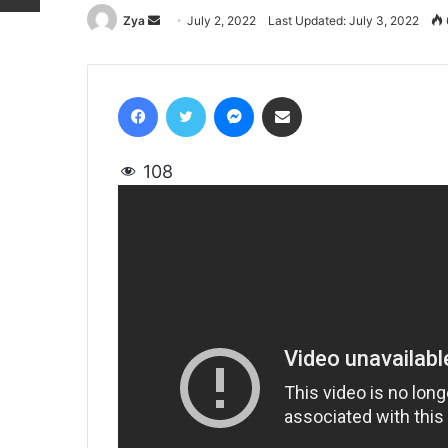
Zya
Send
July 2, 2022
Last Updated: July 3, 2022
an
email
Facebook
Twitter
Messenger
Share via Email
108