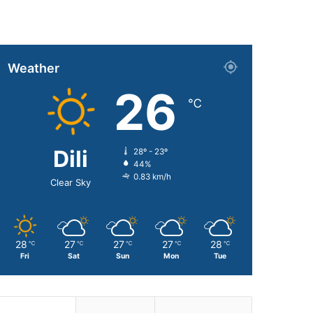
Weather
26
℃
Dili
28º - 23º
44%
0.83 km/h
Clear Sky
28
27
27
27
28
℃
℃
℃
℃
℃
Fri
Sat
Sun
Mon
Tue