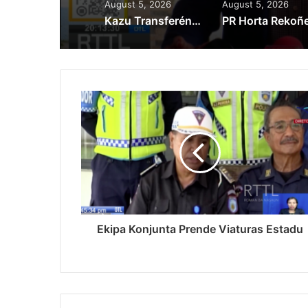
August 5, 2026
August 5, 2026
Kazu Transferénsia Osan Millaun 42 Husi Singapura, Advogadu Sei Halo Rekursu
Ekipa Konjunta Prende Viaturas Estadu