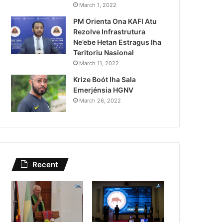
March 1, 2022
PM Orienta Ona KAFI Atu
Rezolve Infrastrutura
Ne’ebe Hetan Estragus Iha
Teritoriu Nasional
March 11, 2022
Krize Boót Iha Sala
Emerjénsia HGNV
March 26, 2022
Notísia Kalan
August 4, 2026
Lei Siberseguransa Ajuda Au
Kaptura Autór Kriminozu h
Recent
Estranjeiru