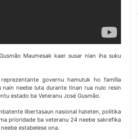
 Gusmão Maumesak kaer susar nian iha suku
reprezentante governu hamutuk ho família
 nain neebe luta durante tinan rua nulo resin
mentu estado ba Veteranu José Gusmão.
atente libertasaun nasional hateten, politika
ma prioridade ba veteranu 24 neebe sakrefika
ei neebe estabelese ona.