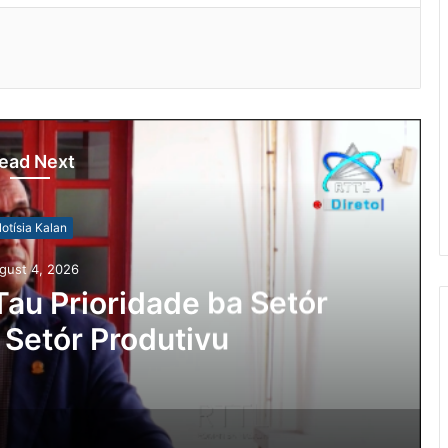
ead Next
otísia Kalan
gust 4, 2026
au Prioridade ba Setór
 Setór Produtivu