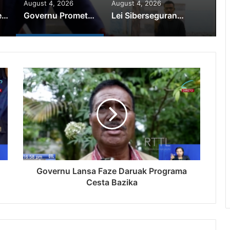
August 4, 2026
August 4, 2026
PR Horta Rekoñese Timoroan Sira Iha Diáspora Nia Kontribuisaun
Governu Promete Tau Prioridade ba Setór Minerais no Setór Produtivu
Lei Siberseguransa Ajuda Autoridade Polisiál Kaptura Autór Kriminozu ho Paradeiru Iha Estranjeiru
Governu Lansa Faze Daruak Programa
Cesta Bazika