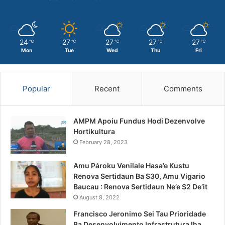
24
27
27
27
27
℃
℃
℃
℃
℃
Mon
Tue
Wed
Thu
Fri
Popular
Recent
Comments
AMPM Apoiu Fundus Hodi Dezenvolve
Hortikultura
February 28, 2023
Amu Pároku Venilale Hasa’e Kustu
Renova Sertidaun Ba $30, Amu Vigario
Baucau : Renova Sertidaun Ne’e $2 De’it
August 8, 2022
Francisco Jeronimo Sei Tau Prioridade
Ba Desenvolvimento Infrastrutura Iha