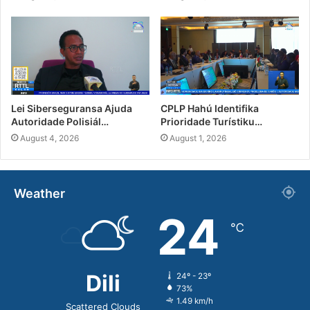
Lei Siberseguransa Ajuda
CPLP Hahú Identifika
Autoridade Polisiál…
Prioridade Turístiku…
August 4, 2026
August 1, 2026
Weather
24
℃
Dili
24º - 23º
73%
1.49 km/h
Scattered Clouds