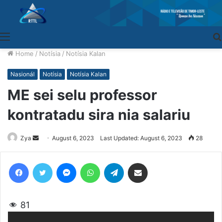
Menu
Home
/
Notísia
/
Notísia Kalan
Nasionál
Notísia
Notísia Kalan
ME sei selu professor
kontratadu sira nia salariu
Zya
Send
August 6, 2023
Last Updated: August 6, 2023
28
an
email
Facebook
Twitter
Messenger
WhatsApp
Telegram
Share via Email
81