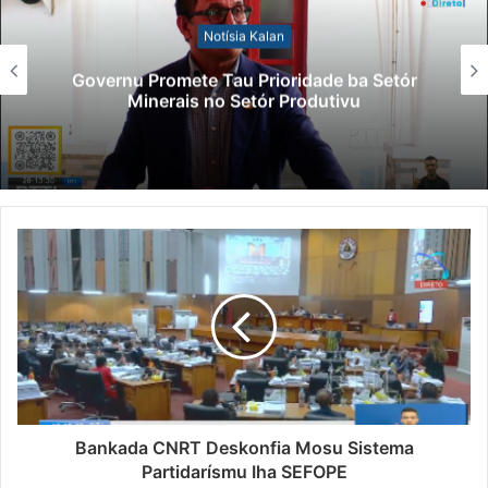
Notísia Kalan
Governu Promete Tau Prioridade ba Setór
Minerais no Setór Produtivu
Bankada CNRT Deskonfia Mosu Sistema
Partidarísmu Iha SEFOPE