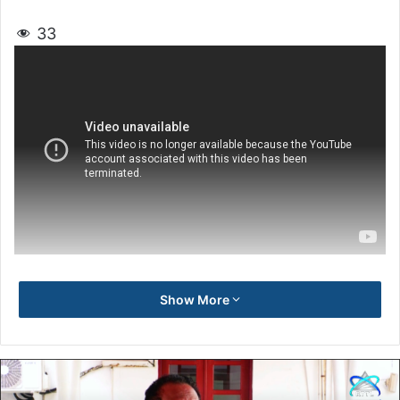
33
Show More