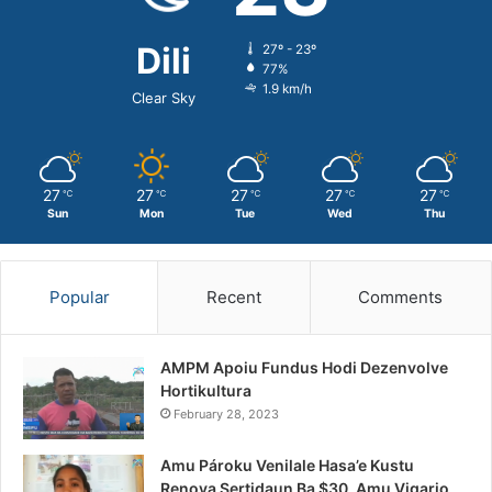
Dili
27º - 23º
77%
1.9 km/h
Clear Sky
27
27
27
27
27
℃
℃
℃
℃
℃
Sun
Mon
Tue
Wed
Thu
Popular
Recent
Comments
AMPM Apoiu Fundus Hodi Dezenvolve
Hortikultura
February 28, 2023
Amu Pároku Venilale Hasa’e Kustu
Renova Sertidaun Ba $30, Amu Vigario