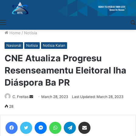
Menu
Home
/
Notísia
Nasionál
Notísia
Notísia Kalan
CNE Atualiza Progresu
Resenseamentu Eleitoral Iha
Diáspora Ba PR
C. Freitas
Send
March 28, 2023
Last Updated: March 28, 2023
an
28
email
Facebook
Twitter
Messenger
WhatsApp
Telegram
Share via Email