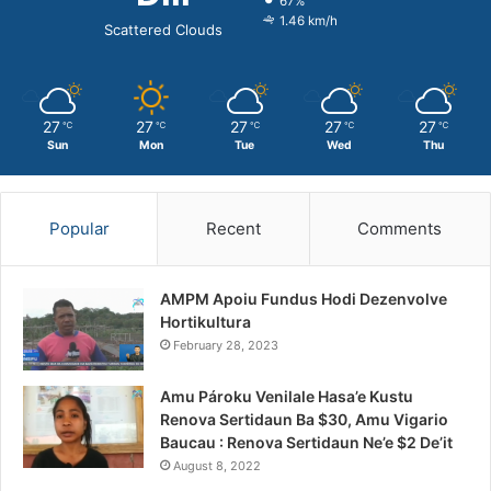
67%
1.46 km/h
Scattered Clouds
27
27
27
27
27
℃
℃
℃
℃
℃
Sun
Mon
Tue
Wed
Thu
Popular
Recent
Comments
AMPM Apoiu Fundus Hodi Dezenvolve
Hortikultura
February 28, 2023
Amu Pároku Venilale Hasa’e Kustu
Renova Sertidaun Ba $30, Amu Vigario
Baucau : Renova Sertidaun Ne’e $2 De’it
August 8, 2022