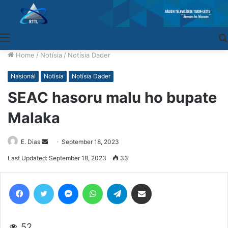
Menu
Home
/
Notísia
/
Notísia Dader
Nasionál
Notísia
Notísia Dader
SEAC hasoru malu ho bupate
Malaka
E. Dias
Send
September 18, 2023
an
Last Updated: September 18, 2023
33
email
Facebook
Twitter
Messenger
WhatsApp
Telegram
Share via Email
52