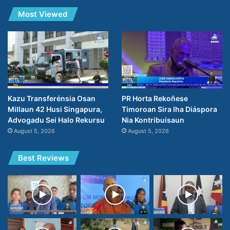
Most Viewed
PR Horta Rekoñese
Kazu Transferénsia Osan
Timoroan Sira Iha Diáspora
Millaun 42 Husi Singapura,
Nia Kontribuisaun
Advogadu Sei Halo Rekursu
August 5, 2026
August 5, 2026
Best Reviews