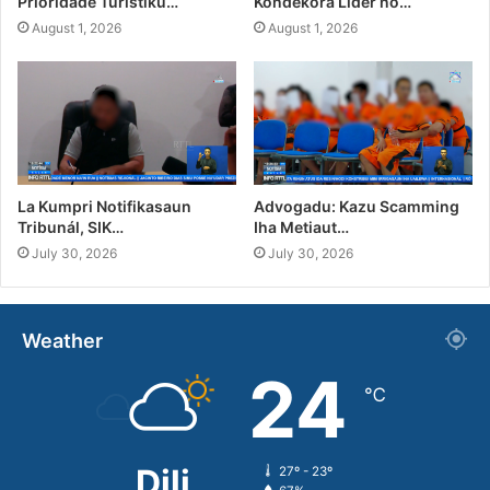
Prioridade Turístiku…
Kondekora Líder no…
August 1, 2026
August 1, 2026
La Kumpri Notifikasaun
Advogadu: Kazu Scamming
Tribunál, SIK…
Iha Metiaut…
July 30, 2026
July 30, 2026
Weather
24
℃
Dili
27º - 23º