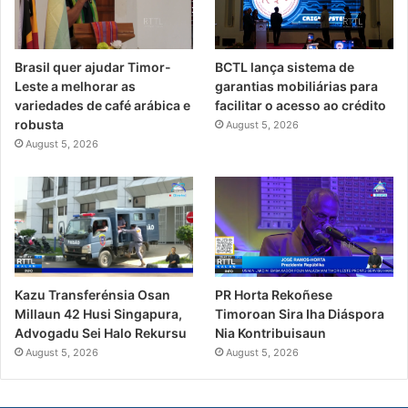
Brasil quer ajudar Timor-
BCTL lança sistema de
Leste a melhorar as
garantias mobiliárias para
variedades de café arábica e
facilitar o acesso ao crédito
robusta
August 5, 2026
August 5, 2026
PR Horta Rekoñese
Kazu Transferénsia Osan
Timoroan Sira Iha Diáspora
Millaun 42 Husi Singapura,
Nia Kontribuisaun
Advogadu Sei Halo Rekursu
August 5, 2026
August 5, 2026