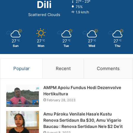
Dili
27º - 23º
75%
1.9 km/h
Scattered Clouds
27
27
27
27
27
℃
℃
℃
℃
℃
Sun
Mon
Tue
Wed
Thu
Popular
Recent
Comments
AMPM Apoiu Fundus Hodi Dezenvolve
Hortikultura
February 28, 2023
Amu Pároku Venilale Hasa’e Kustu
Renova Sertidaun Ba $30, Amu Vigario
Baucau : Renova Sertidaun Ne’e $2 De’it
August 8, 2022