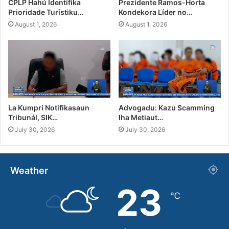
CPLP Hahú Identifika
Prezidente Ramos-Horta
Prioridade Turístiku…
Kondekora Líder no…
August 1, 2026
August 1, 2026
La Kumpri Notifikasaun
Advogadu: Kazu Scamming
Tribunál, SIK…
Iha Metiaut…
July 30, 2026
July 30, 2026
Weather
23
℃