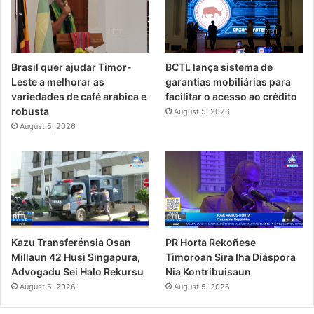
Brasil quer ajudar Timor-
BCTL lança sistema de
Leste a melhorar as
garantias mobiliárias para
variedades de café arábica e
facilitar o acesso ao crédito
robusta
August 5, 2026
August 5, 2026
PR Horta Rekoñese
Kazu Transferénsia Osan
Timoroan Sira Iha Diáspora
Millaun 42 Husi Singapura,
Nia Kontribuisaun
Advogadu Sei Halo Rekursu
August 5, 2026
August 5, 2026