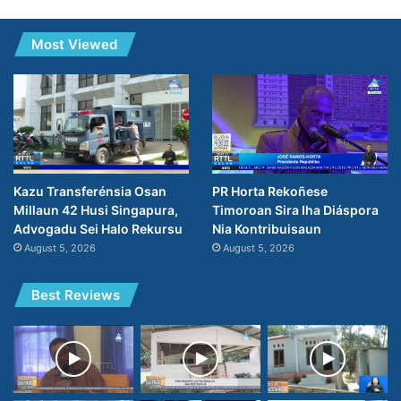
Most Viewed
PR Horta Rekoñese
Kazu Transferénsia Osan
Timoroan Sira Iha Diáspora
Millaun 42 Husi Singapura,
Nia Kontribuisaun
Advogadu Sei Halo Rekursu
August 5, 2026
August 5, 2026
Best Reviews