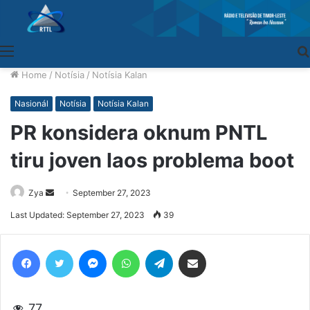
Menu
Home
/
Notísia
/
Notísia Kalan
Nasionál
Notísia
Notísia Kalan
PR konsidera oknum PNTL
tiru joven laos problema boot
Zya
Send
September 27, 2023
an
Last Updated: September 27, 2023
39
email
Facebook
Twitter
Messenger
WhatsApp
Telegram
Share via Email
77