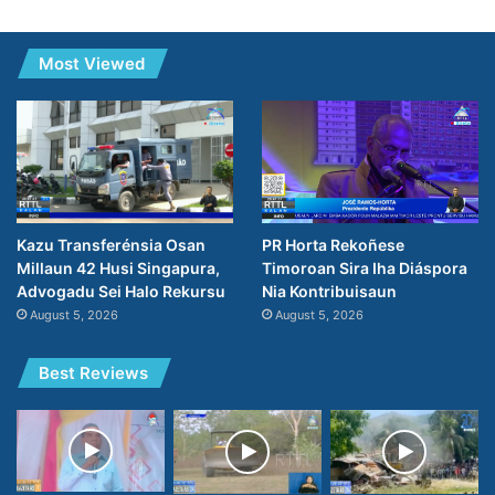
Most Viewed
PR Horta Rekoñese
Kazu Transferénsia Osan
Timoroan Sira Iha Diáspora
Millaun 42 Husi Singapura,
Nia Kontribuisaun
Advogadu Sei Halo Rekursu
August 5, 2026
August 5, 2026
Best Reviews