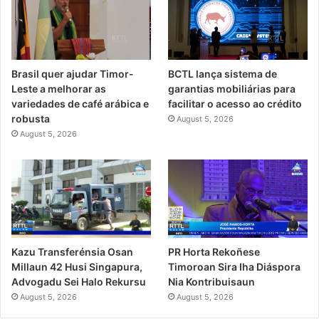
Brasil quer ajudar Timor-
BCTL lança sistema de
Leste a melhorar as
garantias mobiliárias para
variedades de café arábica e
facilitar o acesso ao crédito
robusta
August 5, 2026
August 5, 2026
PR Horta Rekoñese
Kazu Transferénsia Osan
Timoroan Sira Iha Diáspora
Millaun 42 Husi Singapura,
Nia Kontribuisaun
Advogadu Sei Halo Rekursu
August 5, 2026
August 5, 2026