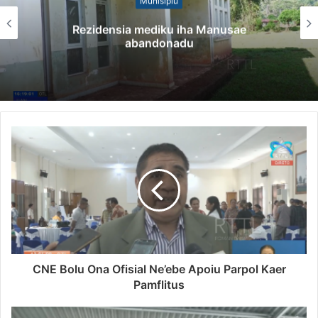
Munisípiu
Rezidensia mediku iha Manusae
abandonadu
CNE Bolu Ona Ofisial Ne’ebe Apoiu Parpol Kaer
Pamflitus