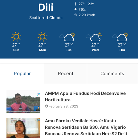
Dili
27º - 23º
79%
2.29 km/h
Scattered Clouds
27
27
27
27
27
℃
℃
℃
℃
℃
Sun
Mon
Tue
Wed
Thu
Popular
Recent
Comments
AMPM Apoiu Fundus Hodi Dezenvolve
Hortikultura
February 28, 2023
Amu Pároku Venilale Hasa’e Kustu
Renova Sertidaun Ba $30, Amu Vigario
Baucau : Renova Sertidaun Ne’e $2 De’it