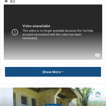
40
Show More