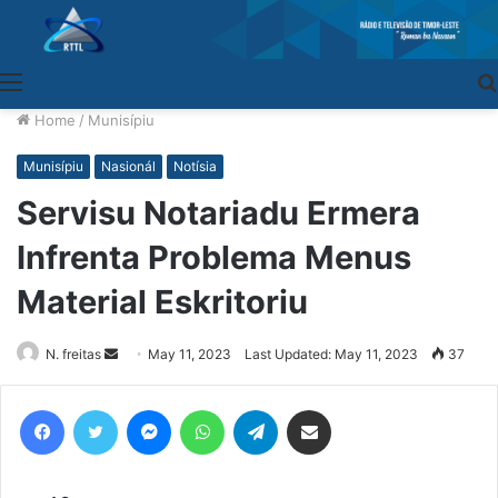
Menu
Home
/
Munisípiu
Munisípiu
Nasionál
Notísia
Servisu Notariadu Ermera
Infrenta Problema Menus
Material Eskritoriu
N. freitas
Send
May 11, 2023
Last Updated: May 11, 2023
37
an
email
Facebook
Twitter
Messenger
WhatsApp
Telegram
Share via Email