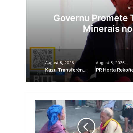
Au
ora
Governu Promete T
Minerais no
August 5, 2026
August 5, 2026
Kazu Transferénsia Osan Millaun 42 Husi Singapura, Advogadu Sei Halo Rekursu