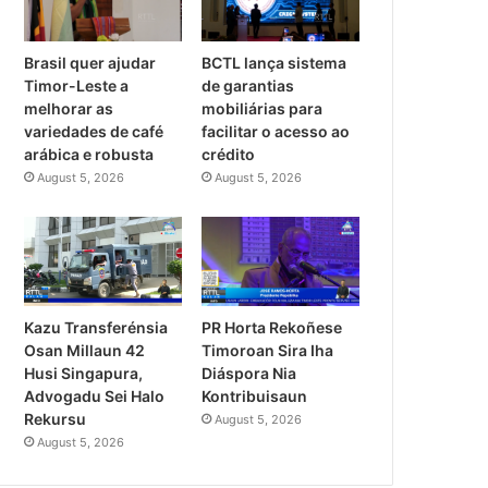
Brasil quer ajudar
BCTL lança sistema
Timor-Leste a
de garantias
melhorar as
mobiliárias para
variedades de café
facilitar o acesso ao
arábica e robusta
crédito
August 5, 2026
August 5, 2026
PR Horta Rekoñese
Kazu Transferénsia
Timoroan Sira Iha
Osan Millaun 42
Diáspora Nia
Husi Singapura,
Kontribuisaun
Advogadu Sei Halo
Rekursu
August 5, 2026
August 5, 2026