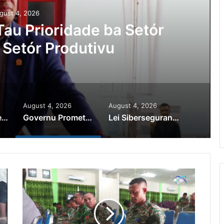
gust 4, 2026
au Prioridade ba Setór
 Setór Produtivu
August 4, 2026
August 4, 2026
PR Horta Rekoñese Timoroan Sira Iha Diáspora Nia Kontribuisaun
Governu Promete Tau Prioridade ba Setór Minerais no Setór Produtivu
Lei Siberseguransa Ajuda Autoridade Polisiál Kaptura Autór Kriminozu ho Paradeiru Iha Estranjeiru