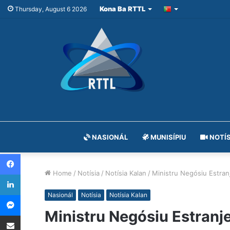
Kona Ba RTTL
Thursday, August 6 2026
NASIONÁL
MUNISÍPIU
NOTÍS
Facebook
Home
/
Notísia
/
Notísia Kalan
/
Ministru Negósiu Estranj
LinkedIn
Messenger
Nasionál
Notísia
Notísia Kalan
Ministru Negósiu Estranje
Share via Email