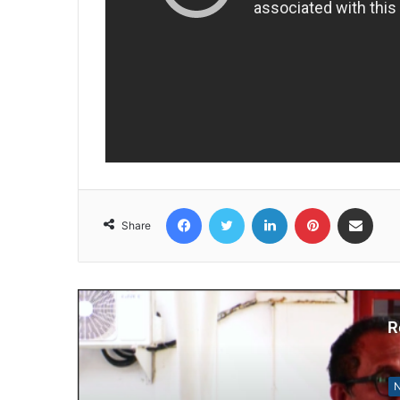
Facebook
Twitter
LinkedIn
Pinterest
Share via Email
Share
R
N