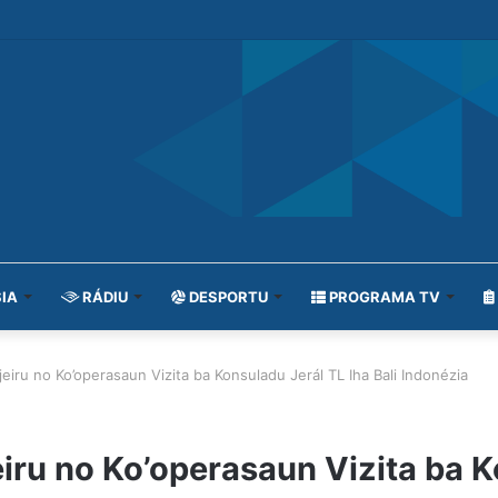
IA
RÁDIU
DESPORTU
PROGRAMA TV
eiru no Ko’operasaun Vizita ba Konsuladu Jerál TL Iha Bali Indonézia
iru no Ko’operasaun Vizita ba K