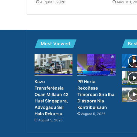
August 1, 2026
August 1, 2
Most Viewed
Bes
PR Horta
Kazu
Rekoñese
Transferénsia
Timoroan Sira Iha
Osan Millaun 42
Diáspora Nia
Husi Singapura,
Kontribuisaun
Advogadu Sei
Halo Rekursu
August 5, 2026
August 5, 2026