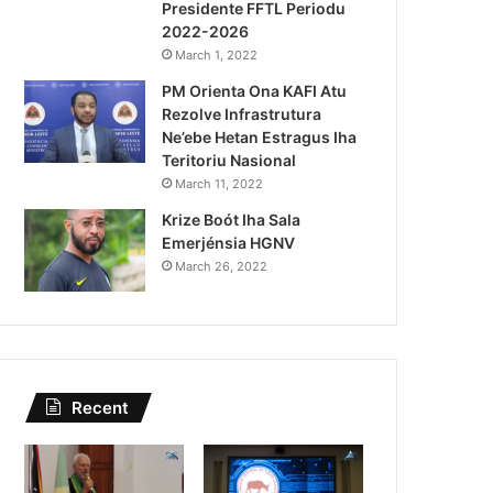
Presidente FFTL Periodu
August 4, 2026
2022-2026
Lei Siberseguransa Ajuda Au
March 1, 2022
PM Orienta Ona KAFI Atu
Kaptura Autór Kriminozu h
Rezolve Infrastrutura
Estranjeiru
Ne’ebe Hetan Estragus Iha
Teritoriu Nasional
March 11, 2022
Krize Boót Iha Sala
Emerjénsia HGNV
March 26, 2022
Recent