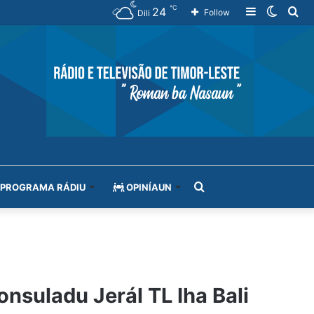
℃
24
Sidebar
Switch
Se
Follow
Dili
skin
for
Search
PROGRAMA RÁDIU
OPINÍAUN
for
onsuladu Jerál TL Iha Bali