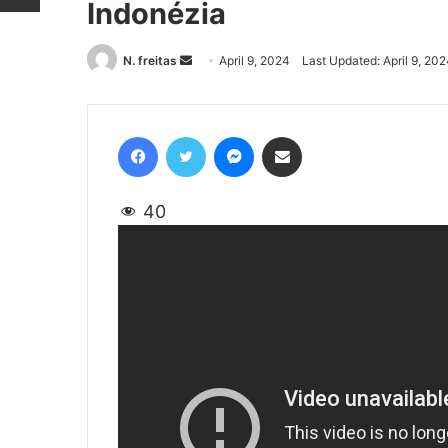
Indonézia
N. freitas
Send
April 9, 2024
Last Updated: April 9, 20
an
email
Facebook
Twitter
Messenger
Share via Email
40