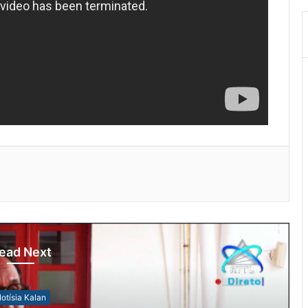
ead Next
otísia Kalan