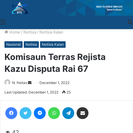
Menu
Home
/
Notísia
/
Notísia Kalan
Nasionál
Notísia
Notísia Kalan
Komisaun Terras Rejista
Kazu Disputa Rai 67
N. freitas
Send
December 1, 2022
an
Last Updated: December 1, 2022
25
email
Facebook
Twitter
Messenger
WhatsApp
Telegram
Share via Email
42