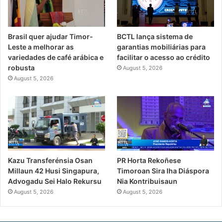
Brasil quer ajudar Timor-
BCTL lança sistema de
Leste a melhorar as
garantias mobiliárias para
variedades de café arábica e
facilitar o acesso ao crédito
robusta
August 5, 2026
August 5, 2026
PR Horta Rekoñese
Kazu Transferénsia Osan
Timoroan Sira Iha Diáspora
Millaun 42 Husi Singapura,
Nia Kontribuisaun
Advogadu Sei Halo Rekursu
August 5, 2026
August 5, 2026