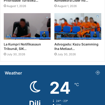
Prioridade Turístiku…
Kondekora Líder no…
August 1, 2026
August 1, 2026
La Kumpri Notifikasaun
Advogadu: Kazu Scamming
Tribunál, SIK…
Iha Metiaut…
July 30, 2026
July 30, 2026
Weather
24
℃
Dili
24º - 23º