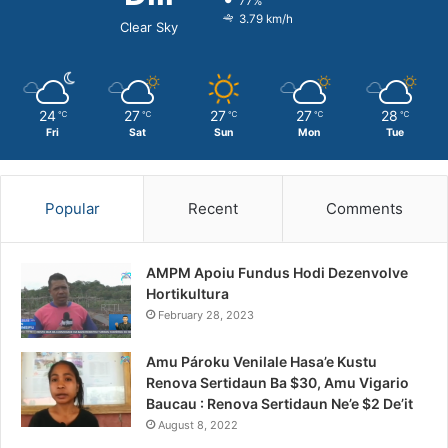
77%
3.79 km/h
Clear Sky
24
27
27
27
28
℃
℃
℃
℃
℃
Fri
Sat
Sun
Mon
Tue
Popular
Recent
Comments
AMPM Apoiu Fundus Hodi Dezenvolve
Hortikultura
February 28, 2023
Amu Pároku Venilale Hasa’e Kustu
Renova Sertidaun Ba $30, Amu Vigario
Baucau : Renova Sertidaun Ne’e $2 De’it
August 8, 2022