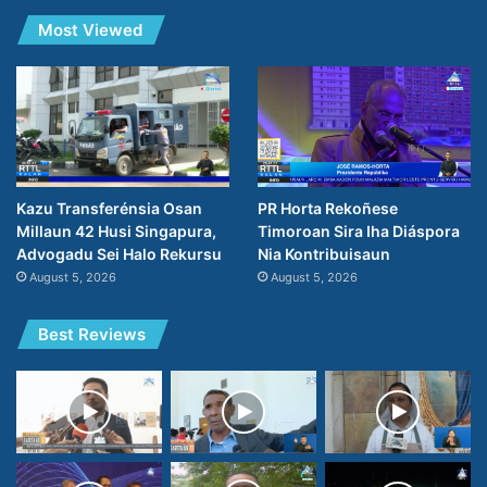
Most Viewed
PR Horta Rekoñese
Kazu Transferénsia Osan
Timoroan Sira Iha Diáspora
Millaun 42 Husi Singapura,
Nia Kontribuisaun
Advogadu Sei Halo Rekursu
August 5, 2026
August 5, 2026
Best Reviews