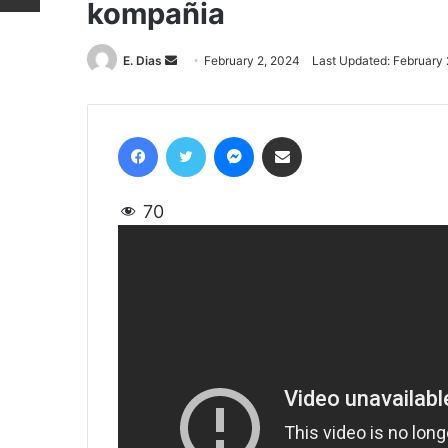
kompañia
E. Dias
Send
February 2, 2024
Last Updated: February 
an
email
Facebook
Twitter
Messenger
Share via Email
70