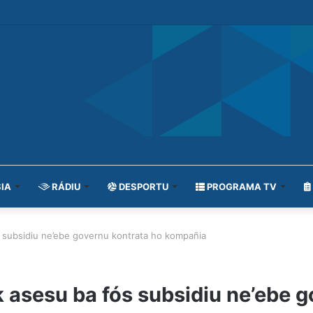
IA
RÁDIU
DESPORTU
PROGRAMA TV
 subsidiu ne’ebe governu kontrata ho kompañia
asesu ba fós subsidiu ne’ebe g