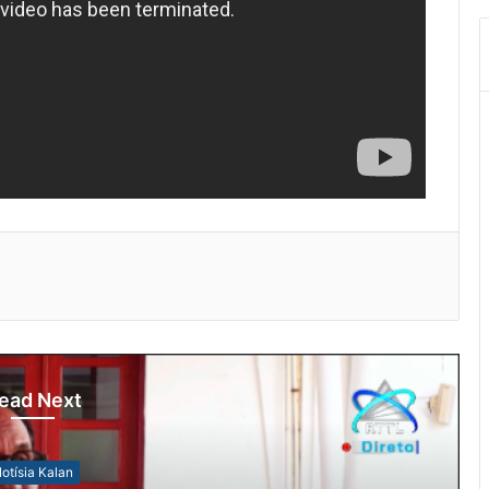
ead Next
otísia Kalan