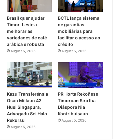
Brasil quer ajudar
BCTL lança sistema
Timor-Leste a
de garantias
melhorar as
mobiliárias para
variedades de café
facilitar o acesso ao
arábica e robusta
crédito
August 5, 2026
August 5, 2026
PR Horta Rekoñese
Kazu Transferénsia
Timoroan Sira Iha
Osan Millaun 42
Diáspora Nia
Husi Singapura,
Kontribuisaun
Advogadu Sei Halo
Rekursu
August 5, 2026
August 5, 2026