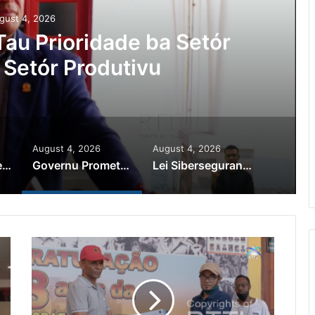
gust 4, 2026
Ajuda Autoridade Polisiál
minozu ho Paradeiru Iha
ranjeiru
August 4, 2026
August 4, 2026
PR Horta Rekoñese Timoroan Sira Iha Diáspora Nia Kontribuisaun
Governu Promete Tau Prioridade ba Setór Minerais no Setór Produtivu
Lei Siberseguransa Ajuda Autoridade Polisiál Kaptura Autór Kriminozu ho Paradeiru Iha Estranjeiru