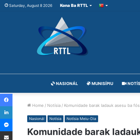
Kona Ba RTTL
Saturday, August 8 2026
NASIONÁL
MUNISÍPIU
NOTÍS
Facebook
Home
/
Notísia
/
Komunidade barak ladauk asesu ba fós
LinkedIn
Messenger
Nasionál
Notísia
Notísia Meiu-Dia
Komunidade barak ladauk 
Share via Email