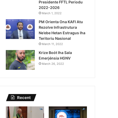
Presidente FFTL Periodu
August 5, 2026
2022-2026
Kazu Transferénsia Osan M
March 1, 2022
PM Orienta Ona KAFI Atu
Singapura, Advogadu Sei
Rezolve Infrastrutura
Ne’ebe Hetan Estragus Iha
Teritoriu Nasional
March 11, 2022
Krize Boót Iha Sala
Emerjénsia HGNV
March 26, 2022
Recent