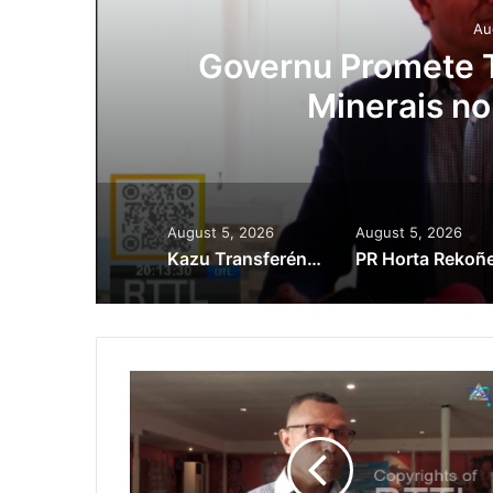
Au
Lei Siberseguransa 
Kaptura Autór Kri
Est
August 5, 2026
August 5, 2026
Kazu Transferénsia Osan Millaun 42 Husi Singapura, Advogadu Sei Halo Rekursu