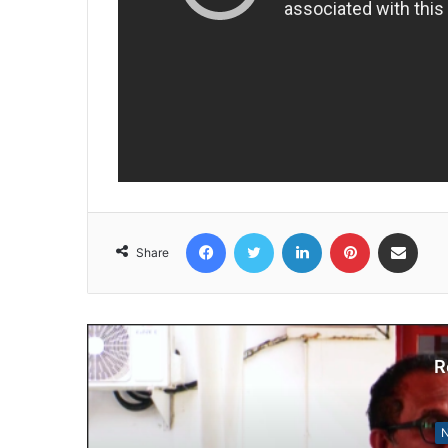
Facebook
Twitter
LinkedIn
Pinterest
Share via Email
Share
R
N