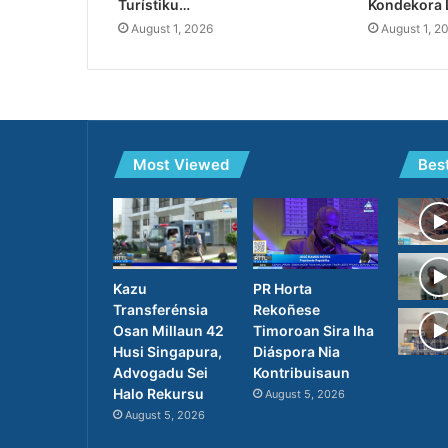
Turístiku…
Kondekora 
August 1, 2026
August 1, 2
Most Viewed
Bes
PR Horta
Kazu
Rekoñese
Transferénsia
Timoroan Sira Iha
Osan Millaun 42
Diáspora Nia
Husi Singapura,
Kontribuisaun
Advogadu Sei
Halo Rekursu
August 5, 2026
August 5, 2026