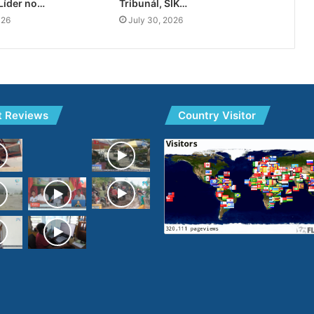
Líder no…
Tribunál, SIK…
026
July 30, 2026
t Reviews
Country Visitor