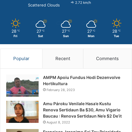
2.72 km/h
Scattered Clouds
28
27
27
27
28
℃
℃
℃
℃
℃
Fri
Sat
Sun
Mon
Tue
Popular
Recent
Comments
AMPM Apoiu Fundus Hodi Dezenvolve
Hortikultura
February 28, 2023
Amu Pároku Venilale Hasa’e Kustu
Renova Sertidaun Ba $30, Amu Vigario
Baucau : Renova Sertidaun Ne’e $2 De’it
August 8, 2022
Francisco Jeronimo Sei Tau Prioridade