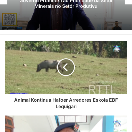
Governu Promete Tau Prioridade ba Setór
Minerais no Setór Produtivu
Animal Kontinua Hafoer Arredores Eskola EBF
Lequigari