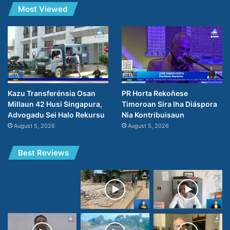
Most Viewed
PR Horta Rekoñese
Kazu Transferénsia Osan
Timoroan Sira Iha Diáspora
Millaun 42 Husi Singapura,
Nia Kontribuisaun
Advogadu Sei Halo Rekursu
August 5, 2026
August 5, 2026
Best Reviews