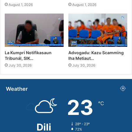
August 1, 2026
August 1, 2026
La Kumpri Notifikasaun
Advogadu: Kazu Scamming
Tribunál, SIK…
Iha Metiaut…
July 30, 2026
July 30, 2026
Weather
23
℃
Dili
28º - 23º
72%