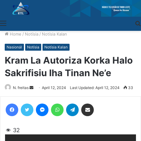
Menu
Home
/
Notísia
/
Notísia Kalan
Nasionál
Notísia
Notísia Kalan
Kram La Autoriza Korka Halo
Sakrifisiu Iha Tinan Ne’e
N. freitas
Send
April 12, 2024
Last Updated: April 12, 2024
33
an
email
Facebook
Twitter
Messenger
WhatsApp
Telegram
Share via Email
32