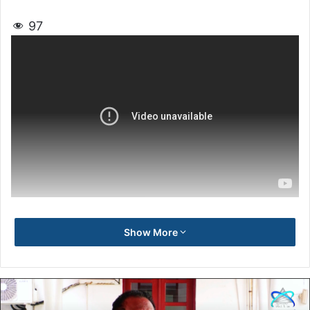
97
Show More