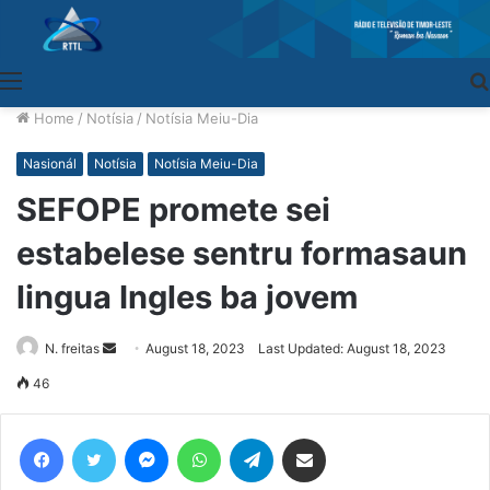
Menu
Home
/
Notísia
/
Notísia Meiu-Dia
Nasionál
Notísia
Notísia Meiu-Dia
SEFOPE promete sei
estabelese sentru formasaun
lingua Ingles ba jovem
N. freitas
Send
August 18, 2023
Last Updated: August 18, 2023
an
46
email
Facebook
Twitter
Messenger
WhatsApp
Telegram
Share via Email