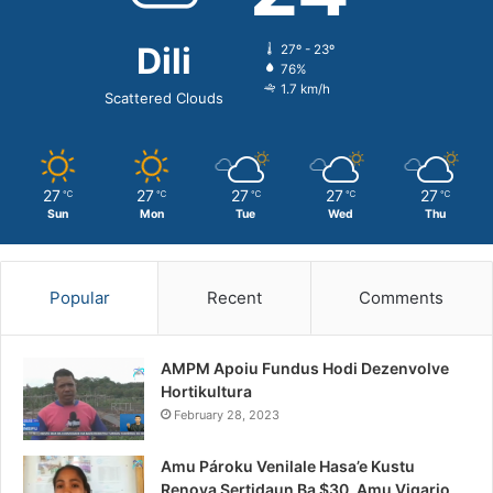
Dili
27º - 23º
76%
1.7 km/h
Scattered Clouds
27
27
27
27
27
℃
℃
℃
℃
℃
Sun
Mon
Tue
Wed
Thu
Popular
Recent
Comments
AMPM Apoiu Fundus Hodi Dezenvolve
Hortikultura
February 28, 2023
Amu Pároku Venilale Hasa’e Kustu
Renova Sertidaun Ba $30, Amu Vigario