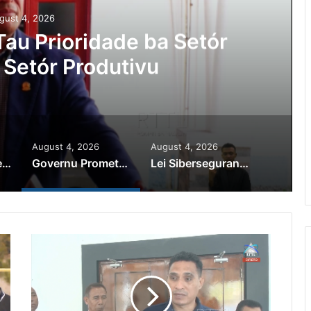
gust 4, 2026
au Prioridade ba Setór
 Setór Produtivu
August 4, 2026
August 4, 2026
PR Horta Rekoñese Timoroan Sira Iha Diáspora Nia Kontribuisaun
Governu Promete Tau Prioridade ba Setór Minerais no Setór Produtivu
Lei Siberseguransa Ajuda Autoridade Polisiál Kaptura Autór Kriminozu ho Paradeiru Iha Estranjeiru