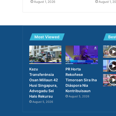
August 1, 2026
August 1, 2
Most Viewed
Bes
PR Horta
Kazu
Rekoñese
Transferénsia
Timoroan Sira Iha
Osan Millaun 42
Diáspora Nia
Husi Singapura,
Kontribuisaun
Advogadu Sei
Halo Rekursu
August 5, 2026
August 5, 2026