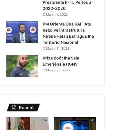
Presidente FFTL Periodu
August 4, 2026
2022-2026
Lei Siberseguransa Ajuda Au
March 1, 2022
PM Orienta Ona KAFI Atu
Kaptura Autór Kriminozu h
Rezolve Infrastrutura
Estranjeiru
Ne’ebe Hetan Estragus Iha
Teritoriu Nasional
March 11, 2022
Krize Boót Iha Sala
Emerjénsia HGNV
March 26, 2022
Recent