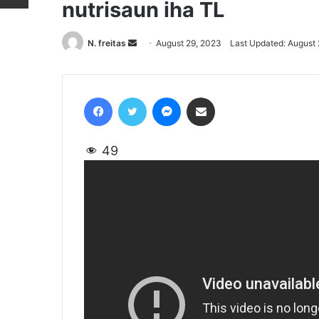
nutrisaun iha TL
N. freitas
Send
August 29, 2023
Last Updated: August
an
email
Facebook
Twitter
Messenger
Share via Email
49