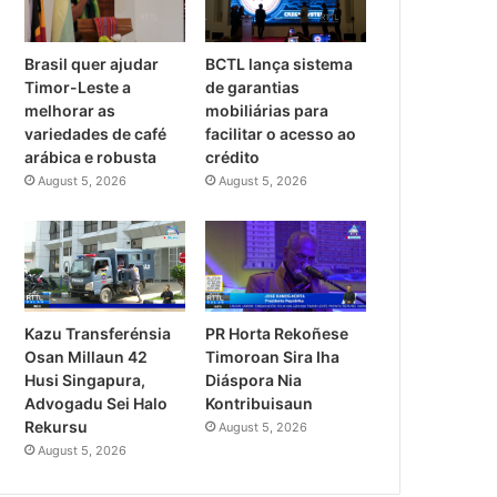
Brasil quer ajudar
BCTL lança sistema
Timor-Leste a
de garantias
melhorar as
mobiliárias para
variedades de café
facilitar o acesso ao
arábica e robusta
crédito
August 5, 2026
August 5, 2026
PR Horta Rekoñese
Kazu Transferénsia
Timoroan Sira Iha
Osan Millaun 42
Diáspora Nia
Husi Singapura,
Kontribuisaun
Advogadu Sei Halo
Rekursu
August 5, 2026
August 5, 2026