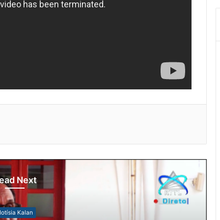
ead Next
otísia Kalan