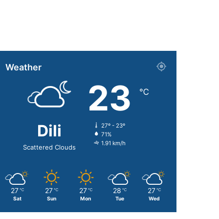
Weather
23
℃
Dili
27º - 23º
71%
1.91 km/h
Scattered Clouds
27
27
27
28
27
℃
℃
℃
℃
℃
Sat
Sun
Mon
Tue
Wed