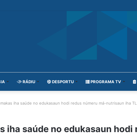
IA
RÁDIU
DESPORTU
PROGRAMA TV
 makas iha saúde no edukasaun hodi redus númeru má-nutrisaun iha TL
s iha saúde no edukasaun hodi 