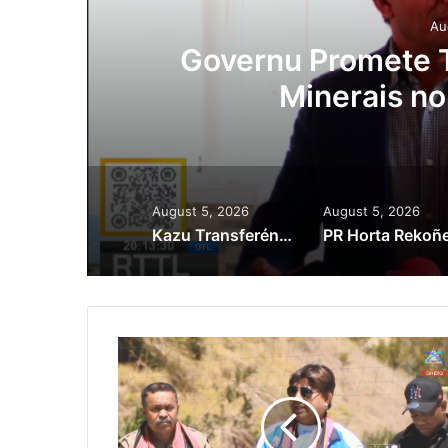
Au
ora
Governu Promete T
Minerais no
August 5, 2026
August 5, 2026
Kazu Transferénsia Osan Millaun 42 Husi Singapura, Advogadu Sei Halo Rekursu