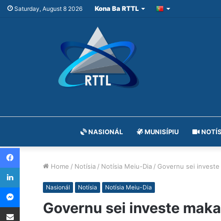
Kona Ba RTTL
Saturday, August 8 2026
NASIONÁL
MUNISÍPIU
NOTÍS
Facebook
Home
/
Notísia
/
Notísia Meiu-Dia
/
Governu sei investe
LinkedIn
Messenger
Nasionál
Notísia
Notísia Meiu-Dia
Governu sei investe maka
Share via Email