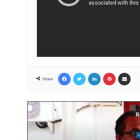
Facebook
Twitter
LinkedIn
Pinterest
Share via Email
Share
R
N