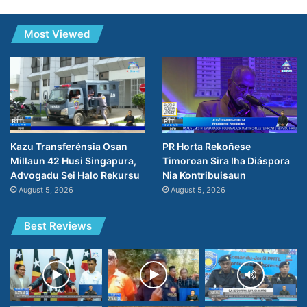
Most Viewed
PR Horta Rekoñese
Kazu Transferénsia Osan
Timoroan Sira Iha Diáspora
Millaun 42 Husi Singapura,
Nia Kontribuisaun
Advogadu Sei Halo Rekursu
August 5, 2026
August 5, 2026
Best Reviews