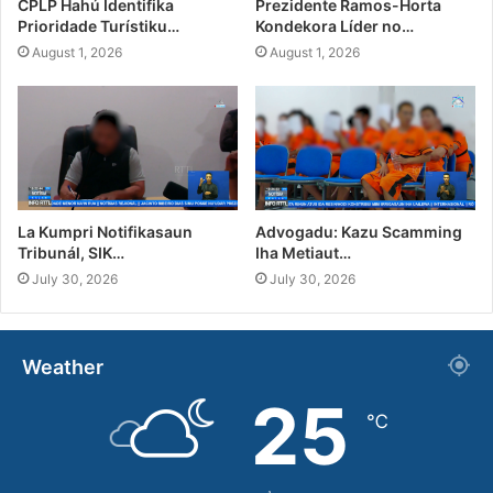
CPLP Hahú Identifika
Prezidente Ramos-Horta
Prioridade Turístiku…
Kondekora Líder no…
August 1, 2026
August 1, 2026
La Kumpri Notifikasaun
Advogadu: Kazu Scamming
Tribunál, SIK…
Iha Metiaut…
July 30, 2026
July 30, 2026
Weather
25
℃