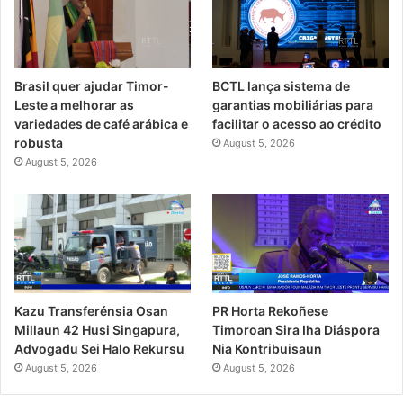
Brasil quer ajudar Timor-
BCTL lança sistema de
Leste a melhorar as
garantias mobiliárias para
variedades de café arábica e
facilitar o acesso ao crédito
robusta
August 5, 2026
August 5, 2026
PR Horta Rekoñese
Kazu Transferénsia Osan
Timoroan Sira Iha Diáspora
Millaun 42 Husi Singapura,
Nia Kontribuisaun
Advogadu Sei Halo Rekursu
August 5, 2026
August 5, 2026