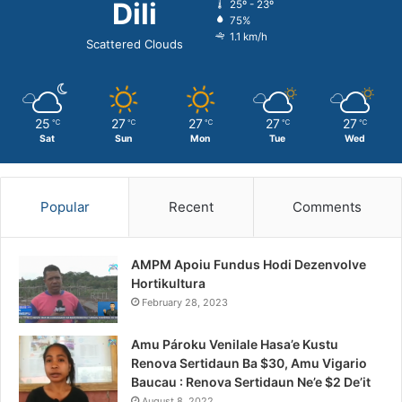
Dili
25º - 23º
75%
1.1 km/h
Scattered Clouds
25
27
27
27
27
℃
℃
℃
℃
℃
Sat
Sun
Mon
Tue
Wed
Popular
Recent
Comments
AMPM Apoiu Fundus Hodi Dezenvolve
Hortikultura
February 28, 2023
Amu Pároku Venilale Hasa’e Kustu
Renova Sertidaun Ba $30, Amu Vigario
Baucau : Renova Sertidaun Ne’e $2 De’it
August 8, 2022