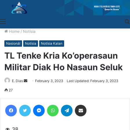
Menu
Home
/
Notísia
Nasionál
Notísia
Notísia Kalan
TL Tenke Kria Ko’operasaun
Militar Diak Ho Nasaun Seluk
E. Dias
Send
February 3, 2023
Last Updated: February 3, 2023
an
27
email
Facebook
Twitter
Messenger
WhatsApp
Telegram
Share via Email
38