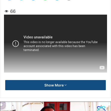
66
Show More