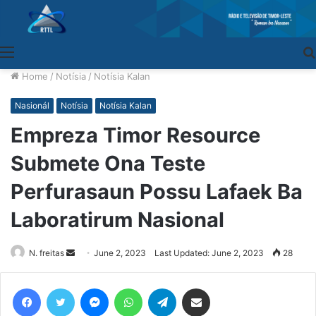
Menu
Home
/
Notísia
/
Notísia Kalan
Nasionál
Notísia
Notísia Kalan
Empreza Timor Resource
Submete Ona Teste
Perfurasaun Possu Lafaek Ba
Laboratirum Nasional
N. freitas
Send
June 2, 2023
Last Updated: June 2, 2023
28
an
email
Facebook
Twitter
Messenger
WhatsApp
Telegram
Share via Email