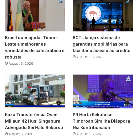
Brasil quer ajudar Timor-
BCTL lança sistema de
Leste a melhorar as
garantias mobiliárias para
variedades de café arábica e
facilitar o acesso ao crédito
robusta
August 5, 2026
August 5, 2026
PR Horta Rekoñese
Kazu Transferénsia Osan
Timoroan Sira Iha Diáspora
Millaun 42 Husi Singapura,
Nia Kontribuisaun
Advogadu Sei Halo Rekursu
August 5, 2026
August 5, 2026