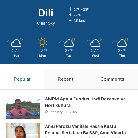
Dili
27º - 23º
77%
1.9 km/h
Clear Sky
27
27
27
27
27
℃
℃
℃
℃
℃
Sun
Mon
Tue
Wed
Thu
Popular
Recent
Comments
AMPM Apoiu Fundus Hodi Dezenvolve
Hortikultura
February 28, 2023
Amu Pároku Venilale Hasa’e Kustu
Renova Sertidaun Ba $30, Amu Vigario