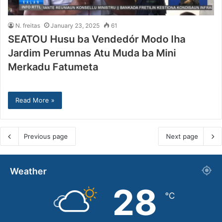
N. freitas
January 23, 2025
61
SEATOU Husu ba Vendedór Modo Iha
Jardim Perumnas Atu Muda ba Mini
Merkadu Fatumeta
Read More »
Previous page
Next page
Weather
28
℃