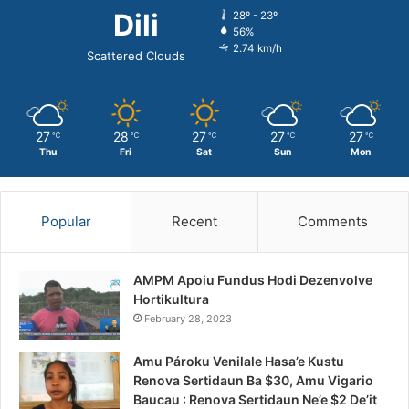
Dili
28º - 23º
56%
2.74 km/h
Scattered Clouds
27
28
27
27
27
℃
℃
℃
℃
℃
Thu
Fri
Sat
Sun
Mon
Popular
Recent
Comments
AMPM Apoiu Fundus Hodi Dezenvolve
Hortikultura
February 28, 2023
Amu Pároku Venilale Hasa’e Kustu
Renova Sertidaun Ba $30, Amu Vigario
Baucau : Renova Sertidaun Ne’e $2 De’it