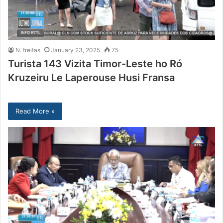
N. freitas
January 23, 2025
75
Turista 143 Vizita Timor-Leste ho Ró
Kruzeiru Le Laperouse Husi Fransa
Read More »