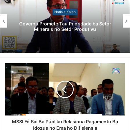
Notísia Kalan
Governu Promete Tau Prioridade ba Setór
Minerais no Setór Produtivu
MSSI Fó Sai Ba Públiku Relasiona Pagamentu Ba
Idozus no Ema ho Difisiensia