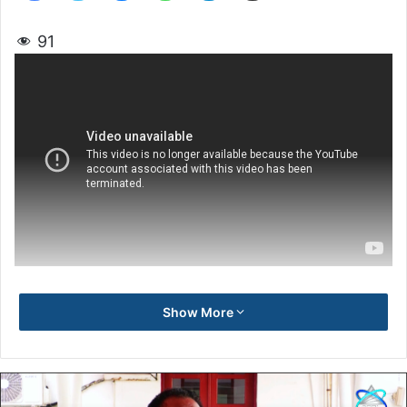
91
Show More