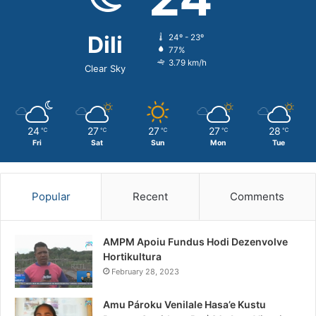
Dili
24º - 23º
77%
3.79 km/h
Clear Sky
24
27
27
27
28
℃
℃
℃
℃
℃
Fri
Sat
Sun
Mon
Tue
Popular
Recent
Comments
AMPM Apoiu Fundus Hodi Dezenvolve
Hortikultura
February 28, 2023
Amu Pároku Venilale Hasa’e Kustu