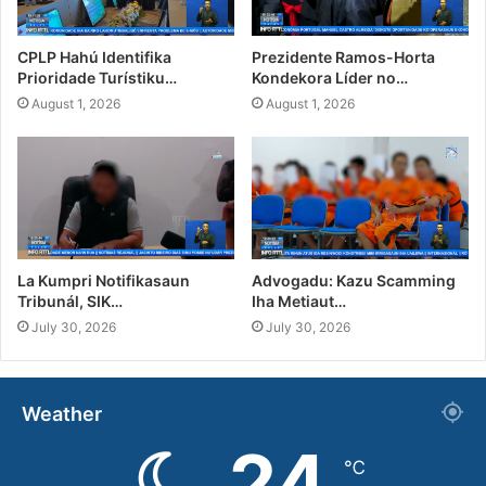
CPLP Hahú Identifika
Prezidente Ramos-Horta
Prioridade Turístiku…
Kondekora Líder no…
August 1, 2026
August 1, 2026
La Kumpri Notifikasaun
Advogadu: Kazu Scamming
Tribunál, SIK…
Iha Metiaut…
July 30, 2026
July 30, 2026
Weather
24
℃