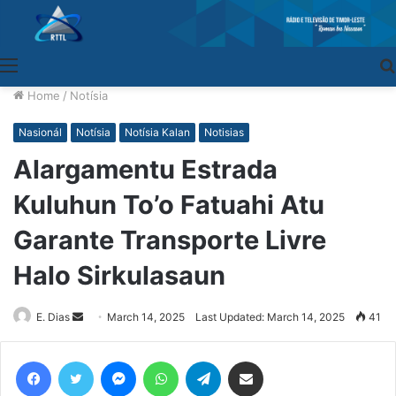
Menu
Home
/
Notísia
Nasionál
Notísia
Notísia Kalan
Notisias
Alargamentu Estrada
Kuluhun To’o Fatuahi Atu
Garante Transporte Livre
Halo Sirkulasaun
E. Dias
Send
March 14, 2025
Last Updated: March 14, 2025
41
an
email
Facebook
Twitter
Messenger
WhatsApp
Telegram
Share via Email