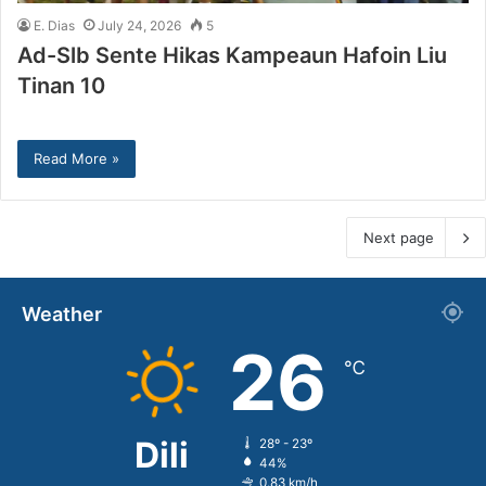
E. Dias
July 24, 2026
5
Ad-Slb Sente Hikas Kampeaun Hafoin Liu
Tinan 10
Read More »
Next page
Weather
26
℃
Dili
28º - 23º
44%
0.83 km/h