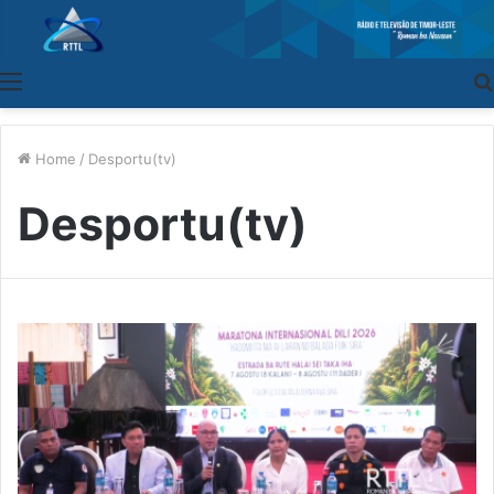
Menu
Home
/
Desportu(tv)
Desportu(tv)