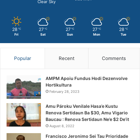
Clear Sky
28
27
27
27
28
℃
℃
℃
℃
℃
Fri
Sat
Sun
Mon
Tue
Popular
Recent
Comments
AMPM Apoiu Fundus Hodi Dezenvolve
Hortikultura
February 28, 2023
Amu Pároku Venilale Hasa’e Kustu
Renova Sertidaun Ba $30, Amu Vigario
Baucau : Renova Sertidaun Ne’e $2 De’it
August 8, 2022
Francisco Jeronimo Sei Tau Prioridade