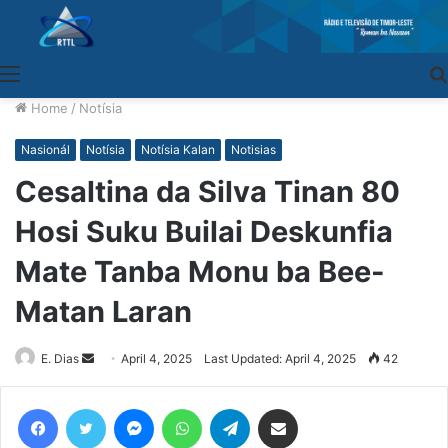
Menu
Home
/
Notísia
Nasionál
Notísia
Notísia Kalan
Notisias
Cesaltina da Silva Tinan 80
Hosi Suku Builai Deskunfia
Mate Tanba Monu ba Bee-
Matan Laran
E. Dias
Send
April 4, 2025
Last Updated: April 4, 2025
42
an
email
Facebook
Twitter
Messenger
WhatsApp
Telegram
Share via Email