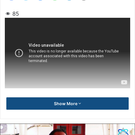
85
Show More