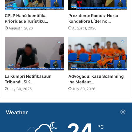
CPLP Hahú Identifika
Prezidente Ramos-Horta
Prioridade Turístiku…
Kondekora Líder no…
August 1, 2026
August 1, 2026
La Kumpri Notifikasaun
Advogadu: Kazu Scamming
Tribunál, SIK…
Iha Metiaut…
July 30, 2026
July 30, 2026
Weather
24
℃