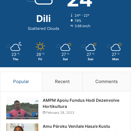
Dili
24º - 22º
78%
3.88 km/h
Scattered Clouds
23
28
27
27
27
℃
℃
℃
℃
℃
Thu
Fri
Sat
Sun
Mon
Popular
Recent
Comments
AMPM Apoiu Fundus Hodi Dezenvolve
Hortikultura
February 28, 2023
Amu Pároku Venilale Hasa’e Kustu