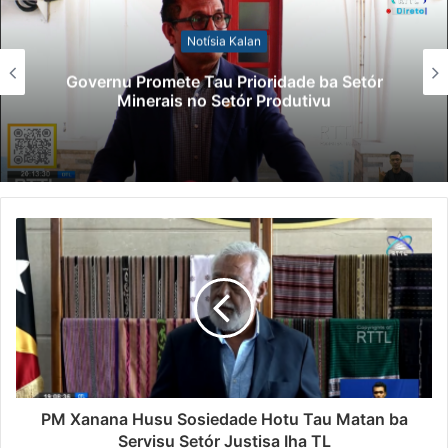
Notísia Kalan
Governu Promete Tau Prioridade ba Setór
Minerais no Setór Produtivu
PM Xanana Husu Sosiedade Hotu Tau Matan ba
Servisu Setór Justisa Iha TL